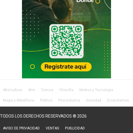
Altercultura
Arte
Ciencia
Filosofía
Medios y Tecnología
Magia y Metafísica
Política
Psiconáutica
Sociedad
Ecosistemas
Salud
Lifestyle
TODOS LOS DERECHOS RESERVADOS ® 2026
AVISO DE PRIVACIDAD
VENTAS
PUBLICIDAD