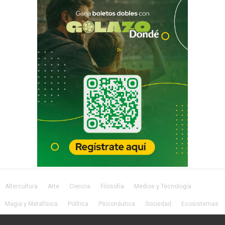
Altercultura
Arte
Ciencia
Filosofía
Medios y Tecnología
Magia y Metafísica
Política
Psiconáutica
Sociedad
Ecosistemas
Salud
Lifestyle