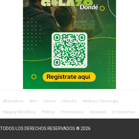
Altercultura
Arte
Ciencia
Filosofía
Medios y Tecnología
Magia y Metafísica
Política
Psiconáutica
Sociedad
Ecosistemas
Salud
Lifestyle
TODOS LOS DERECHOS RESERVADOS ® 2026