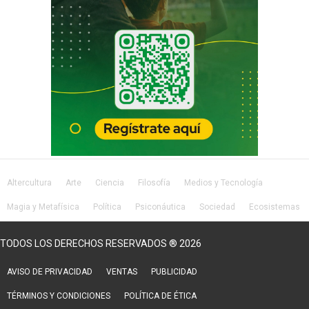
Altercultura
Arte
Ciencia
Filosofía
Medios y Tecnología
Magia y Metafísica
Política
Psiconáutica
Sociedad
Ecosistemas
Salud
Lifestyle
TODOS LOS DERECHOS RESERVADOS ® 2026
AVISO DE PRIVACIDAD
VENTAS
PUBLICIDAD
TÉRMINOS Y CONDICIONES
POLÍTICA DE ÉTICA