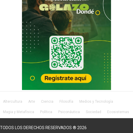
Altercultura
Arte
Ciencia
Filosofía
Medios y Tecnología
Magia y Metafísica
Política
Psiconáutica
Sociedad
Ecosistemas
Salud
Lifestyle
TODOS LOS DERECHOS RESERVADOS ® 2026