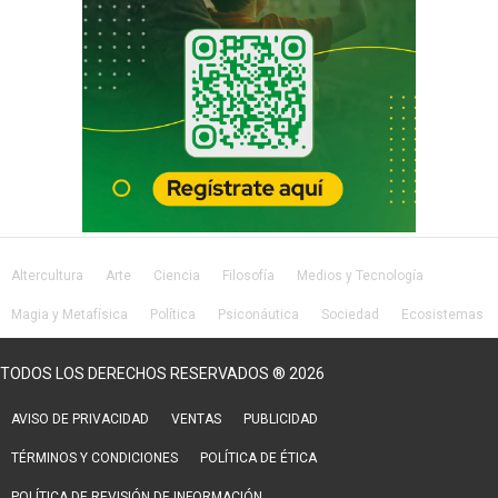
Altercultura
Arte
Ciencia
Filosofía
Medios y Tecnología
Magia y Metafísica
Política
Psiconáutica
Sociedad
Ecosistemas
Salud
Lifestyle
TODOS LOS DERECHOS RESERVADOS ® 2026
AVISO DE PRIVACIDAD
VENTAS
PUBLICIDAD
TÉRMINOS Y CONDICIONES
POLÍTICA DE ÉTICA
POLÍTICA DE REVISIÓN DE INFORMACIÓN