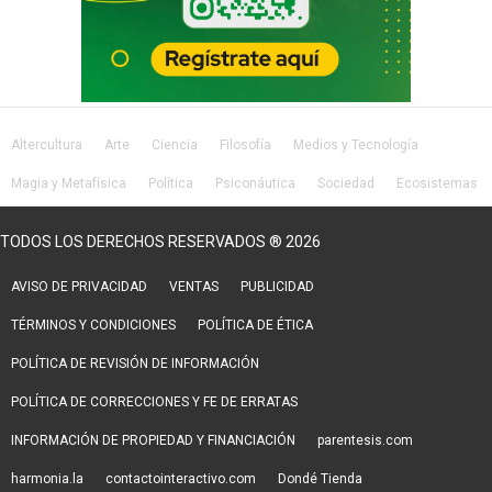
Altercultura
Arte
Ciencia
Filosofía
Medios y Tecnología
Magia y Metafísica
Política
Psiconáutica
Sociedad
Ecosistemas
Salud
Lifestyle
TODOS LOS DERECHOS RESERVADOS ® 2026
AVISO DE PRIVACIDAD
VENTAS
PUBLICIDAD
TÉRMINOS Y CONDICIONES
POLÍTICA DE ÉTICA
POLÍTICA DE REVISIÓN DE INFORMACIÓN
POLÍTICA DE CORRECCIONES Y FE DE ERRATAS
INFORMACIÓN DE PROPIEDAD Y FINANCIACIÓN
parentesis.com
harmonia.la
contactointeractivo.com
Dondé Tienda