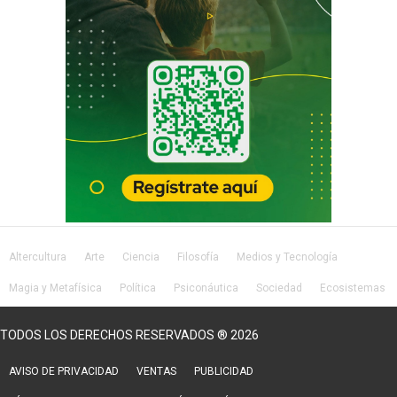
Altercultura
Arte
Ciencia
Filosofía
Medios y Tecnología
Magia y Metafísica
Política
Psiconáutica
Sociedad
Ecosistemas
Salud
Lifestyle
TODOS LOS DERECHOS RESERVADOS ® 2026
AVISO DE PRIVACIDAD
VENTAS
PUBLICIDAD