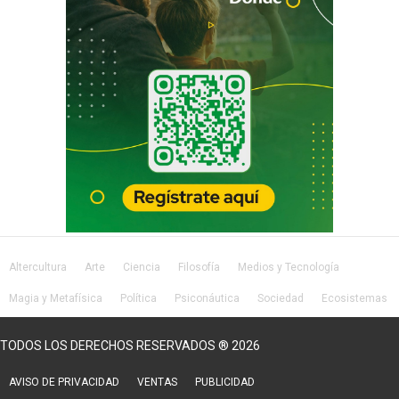
Altercultura
Arte
Ciencia
Filosofía
Medios y Tecnología
Magia y Metafísica
Política
Psiconáutica
Sociedad
Ecosistemas
Salud
Lifestyle
TODOS LOS DERECHOS RESERVADOS ® 2026
AVISO DE PRIVACIDAD
VENTAS
PUBLICIDAD