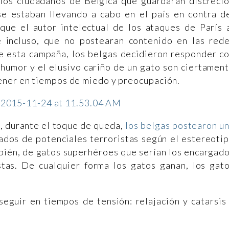
los ciudadanos de Bélgica que guardaran discreci
se estaban llevando a cabo en el país en contra d
que el autor intelectual de los ataques de París 
e incluso, que no postearan contenido en las red
de esta campaña, los belgas decidieron responder c
 humor y el elusivo cariño de un gato son ciertamen
ener en tiempos de miedo y preocupación.
 durante el toque de queda,
los belgas postearon u
ados de potenciales terroristas según el estereoti
mbién, de gatos superhéroes que serían los encargad
stas. De cualquier forma los gatos ganan, los gat
seguir en tiempos de tensión: relajación y catarsis