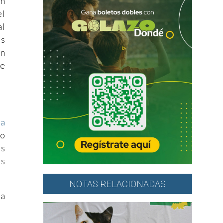
ón
el
al
es
on
te
na
po
os
os
NOTAS RELACIONADAS
 a