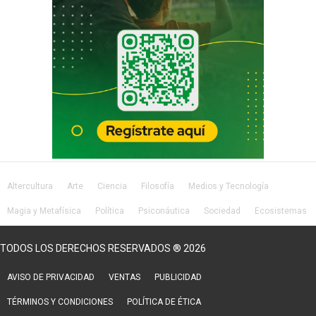
Altercultura
Arte
Ciencia
Filosofía
Medios y Tecnología
Magia y Metafísica
Política
Psiconáutica
Sociedad
Ecosistemas
Salud
Lifestyle
TODOS LOS DERECHOS RESERVADOS ® 2026
AVISO DE PRIVACIDAD
VENTAS
PUBLICIDAD
TÉRMINOS Y CONDICIONES
POLÍTICA DE ÉTICA