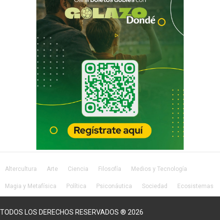
Altercultura
Arte
Ciencia
Filosofía
Medios y Tecnología
Magia y Metafísica
Política
Psiconáutica
Sociedad
Ecosistemas
Salud
Lifestyle
TODOS LOS DERECHOS RESERVADOS ® 2026