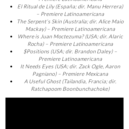
El Ritual de Lily (España; dir. Manu Herrera)
– Premiere Latinoamericana
The Serpent’s Skin (Australia; dir. Alice Maio
Mackay) – Premiere Latinoamericana
Where is Juan Moctezuma? (USA; dir. Alaric
Rocha) – Premiere Latinoamericana
$Positions (USA; dir. Brandon Daley) –
Premiere Latinoamericana
It Needs Eyes (USA; dir. Zack Ogle, Aaron
Pagniano) – Premiere Mexicana
A Useful Ghost (Tailandia, Francia; dir.
Ratchapoom Boonbunchachoke)