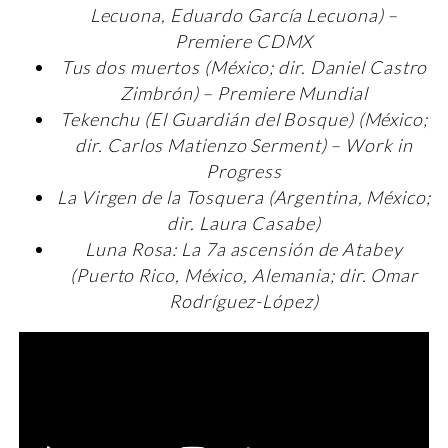
Lecuona, Eduardo García Lecuona) –
Premiere CDMX
Tus dos muertos (México; dir. Daniel Castro
Zimbrón) – Premiere Mundial
Tekenchu (El Guardián del Bosque) (México;
dir. Carlos Matienzo Serment) – Work in
Progress
La Virgen de la Tosquera (Argentina, México;
dir. Laura Casabe)
Luna Rosa: La 7a ascensión de Atabey
(Puerto Rico, México, Alemania; dir. Omar
Rodríguez-López)