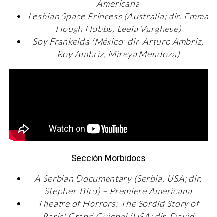
Americana
Lesbian Space Princess (Australia; dir. Emma
Hough Hobbs, Leela Varghese)
Soy Frankelda (México; dir. Arturo Ambriz,
Roy Ambriz, Mireya Mendoza)
Sección Morbidocs
A Serbian Documentary (Serbia, USA; dir.
Stephen Biro) – Premiere Americana
Theatre of Horrors: The Sordid Story of
Paris' Grand Guignol (USA; dir. David