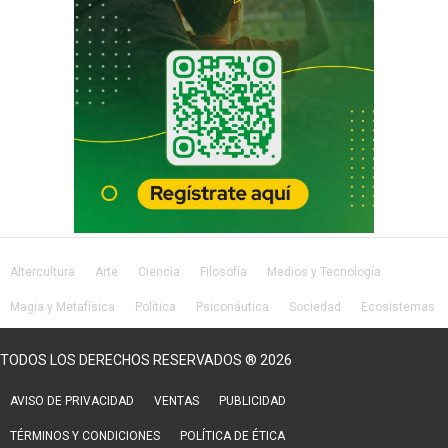
Altercultura
Arte
Ciencia
Filosofía
Medios y Tecnología
Magia y Metafísica
Política
Psiconáutica
Sociedad
Ecosistemas
Salud
Lifestyle
TODOS LOS DERECHOS RESERVADOS ® 2026
AVISO DE PRIVACIDAD
VENTAS
PUBLICIDAD
TÉRMINOS Y CONDICIONES
POLÍTICA DE ÉTICA