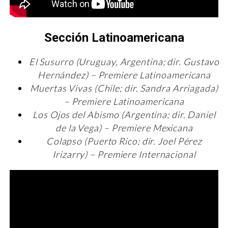
Sección Latinoamericana
El Susurro (Uruguay, Argentina; dir. Gustavo
Hernández) – Premiere Latinoamericana
Muertas Vivas (Chile; dir. Sandra Arriagada)
– Premiere Latinoamericana
Los Ojos del Abismo (Argentina; dir. Daniel
de la Vega) – Premiere Mexicana
Colapso (Puerto Rico; dir. Joel Pérez
Irizarry) – Premiere Internacional