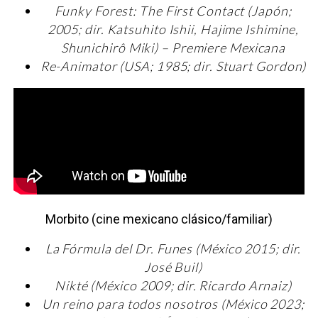
Funky Forest: The First Contact (Japón;
2005; dir. Katsuhito Ishii, Hajime Ishimine,
Shunichirô Miki) – Premiere Mexicana
Re-Animator (USA; 1985; dir. Stuart Gordon)
Morbito (cine mexicano clásico/familiar)
La Fórmula del Dr. Funes (México 2015; dir.
José Buil)
Nikté (México 2009; dir. Ricardo Arnaiz)
Un reino para todos nosotros (México 2023;