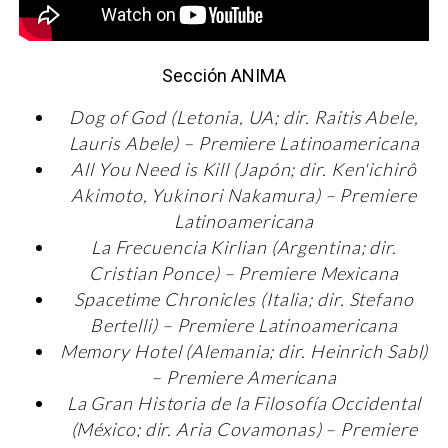
Sección ANIMA
Dog of God (Letonia, UA; dir. Raitis Abele,
Lauris Abele) – Premiere Latinoamericana
All You Need is Kill (Japón; dir. Ken'ichirô
Akimoto, Yukinori Nakamura) – Premiere
Latinoamericana
La Frecuencia Kirlian (Argentina; dir.
Cristian Ponce) – Premiere Mexicana
Spacetime Chronicles (Italia; dir. Stefano
Bertelli) – Premiere Latinoamericana
Memory Hotel (Alemania; dir. Heinrich Sabl)
– Premiere Americana
La Gran Historia de la Filosofía Occidental
(México; dir. Aria Covamonas) – Premiere