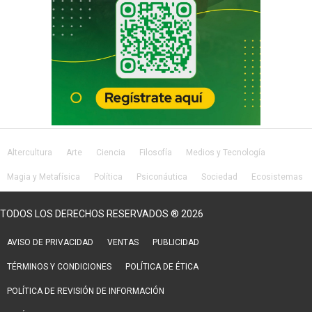
Altercultura
Arte
Ciencia
Filosofía
Medios y Tecnología
Magia y Metafísica
Política
Psiconáutica
Sociedad
Ecosistemas
Salud
Lifestyle
TODOS LOS DERECHOS RESERVADOS ® 2026
AVISO DE PRIVACIDAD
VENTAS
PUBLICIDAD
TÉRMINOS Y CONDICIONES
POLÍTICA DE ÉTICA
POLÍTICA DE REVISIÓN DE INFORMACIÓN