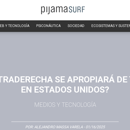
EB Y TECNOLOGÍA
PSICONÁUTICA
SOCIEDAD
ECOSISTEMAS Y SUSTE
TRADERECHA SE APROPIARÁ DE
EN ESTADOS UNIDOS?
MEDIOS Y TECNOLOGÍA
POR:
ALEJANDRO MASSA VARELA
- 01/16/2025