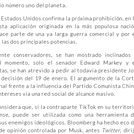
io número uno del planeta.
s Estados Unidos confirma la próxima prohibición, en 
esta aplicación originada en la más populosa naci
hace parte de una ya larga guerra comercial y por 
 las dos principales potencias.
ente conservadores, se han mostrado inclinados
 el momento, solo el senador Edward Markey y 
s, se han atrevido a pedir al todavía presidente J
e decisión del 19 de enero. El argumento de la Cor
nal frente a la influencia del Partido Comunista Chi
ntereses vía una red social de alcance masivo.
sidera que, si la contraparte TikTok en su territor
nse, puede ser utilizada como una herramienta 
e sus enemigos ideológicos. Bloomberg ha hecho eco 
 de opinión controlada por Musk, antes
Twitter
, diri