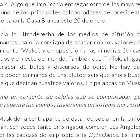
aís. Algo que implicaría entregar otra de las mayor
 uno de los principales colaboradores del presiden
elta en la Casa Blanca este 20 de enero.
acia la ultraderecha de los medios de difusión 
nautas, bajo la consigna de acabar con los valores 
miento “Woke”, y en oposición a las minorías étnica
dos y el resto del mundo. También que TikTok, al igu
erador de bulos y discursos de odio. No hay q
to poder en manos de una plutocracia que ahora bus
os que decidan nuestros valores. En palabras de Musk
mo un conjunto de células que se comunicaban p
 de repente fue como si tuviéramos un sistema nervioso
Musk de la contraparte de esta red social en la Uni
mán, con sedes tanto en Singapur como en Los Ángele
por las cabezas de su propietaria
ByteDance
. La fir