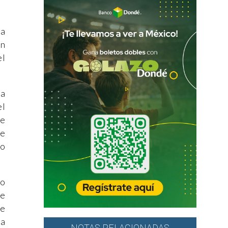
la
ón
el
 a
el
oe
te
no
io
de
de
ja
NOTAS RELACIONADAS