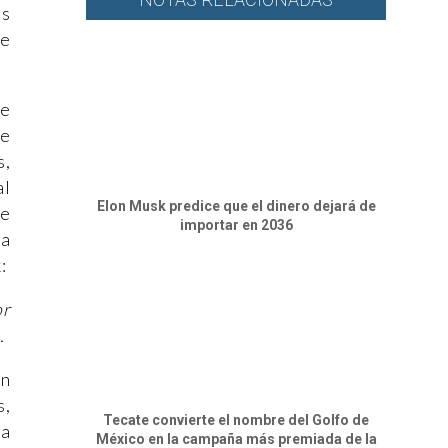
es
te
de
de
s,
al
Elon Musk predice que el dinero dejará de
ue
importar en 2036
ca
:
or
.
ón
s,
Tecate convierte el nombre del Golfo de
ma
México en la campaña más premiada de la