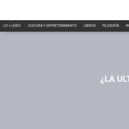
LO + LEÍDO
CULTURA Y ENTRETENIMIENTO
LIBROS
FILOSOFÍA
W
¿LA UL