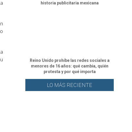
ía
historia publicitaria mexicana
ón
so
na
su
Reino Unido prohíbe las redes sociales a
menores de 16 años: qué cambia, quién
protesta y por qué importa
LO MÁS RECIENTE