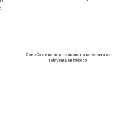
no
el
Con «C» de cultura: la industria cervecera se
reinventa en México