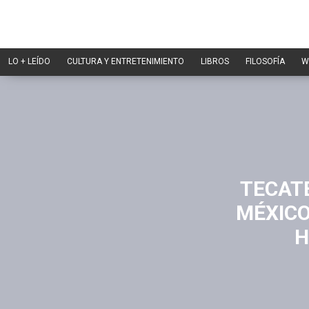
LO + LEÍDO
CULTURA Y ENTRETENIMIENTO
LIBROS
FILOSOFÍA
W
TECATE
MÉXICO
H