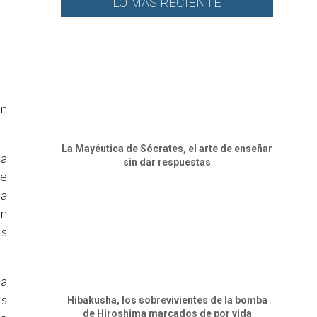
LO MÁS RECIENTE
s
s—
en
La Mayéutica de Sócrates, el arte de enseñar
la
sin dar respuestas
ue
ma
on
as
va
es
Hibakusha, los sobrevivientes de la bomba
de Hiroshima marcados de por vida