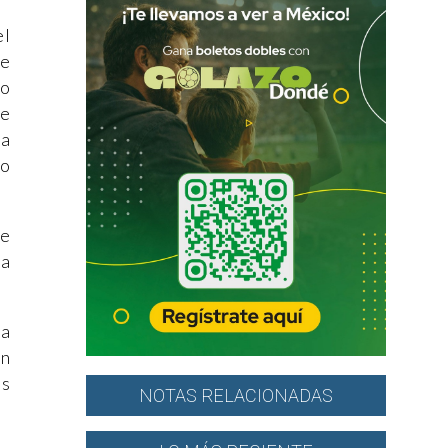
el
se
do
te
la
mo
de
ma
la
on
us
NOTAS RELACIONADAS