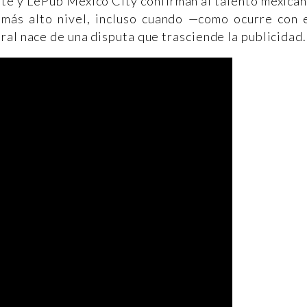
ate y LePub Mexico City confirman al talento mexica
más alto nivel, incluso cuando —como ocurre con 
ral nace de una disputa que trasciende la publicidad.