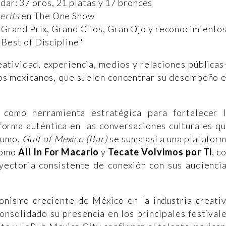
dar: 37 oros, 21 platas y 17 bronces
erits
en The One Show
 Grand Prix, Grand Clios, Gran Ojo y reconocimiento
"Best of Discipline"
eatividad, experiencia, medios y relaciones pública
sos mexicanos, que suelen concentrar su desempeño 
a como herramienta estratégica para fortalecer 
 forma auténtica en las conversaciones culturales q
nsumo.
Gulf of Mexico (Bar)
se suma así a una platafor
 como
All In For Macario
y
Tecate Volvimos por Ti
, c
ayectoria consistente de conexión con sus audienci
gonismo creciente de México en la industria creati
consolidado su presencia en los principales festival