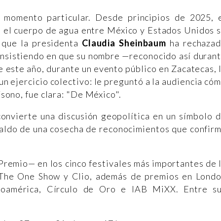
 momento particular. Desde principios de 2025, 
 el cuerpo de agua entre México y Estados Unidos 
 que la presidenta
Claudia Sheinbaum
ha rechaza
insistiendo en que su nombre —reconocido así duran
 este año, durante un evento público en Zacatecas, 
un ejercicio colectivo: le preguntó a la audiencia có
nísono, fue clara: "De México".
onvierte una discusión geopolítica en un símbolo 
spaldo de una cosecha de reconocimientos que confir
remio— en los cinco festivales más importantes de 
 The One Show y Clio, además de premios en Lond
eroamérica, Círculo de Oro e IAB MiXX. Entre s