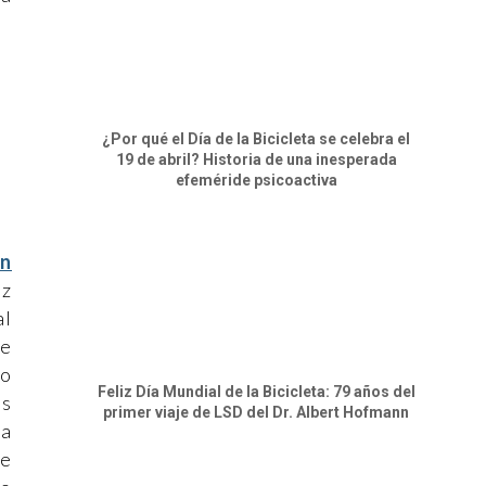
¿Por qué el Día de la Bicicleta se celebra el
19 de abril? Historia de una inesperada
efeméride psicoactiva
un
ez
al
ue
go
Feliz Día Mundial de la Bicicleta: 79 años del
os
primer viaje de LSD del Dr. Albert Hofmann
ia
de