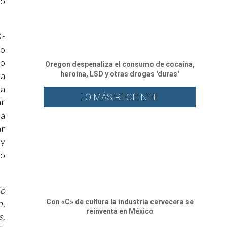
co
D-
to
no
Oregon despenaliza el consumo de cocaína,
heroína, LSD y otras drogas 'duras'
na
la
LO MÁS RECIENTE
ar
la
ar
 y
do
do
Con «C» de cultura la industria cervecera se
n,
reinventa en México
s,