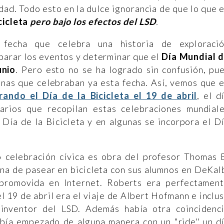
ad. Todo esto en la dulce ignorancia de que lo que 
icicleta
pero bajo los efectos del LSD
.
fecha que celebra una historia de exploraci
parar los eventos y determinar que el
Día Mundial 
unio
. Pero esto no se ha logrado sin confusión, pu
onas que celebraban ya esta fecha. Así, vemos que 
ando el Día de la Bicicleta el 19 de abril
, el d
darios que recopilan estas celebraciones mundial
 Día de la Bicicleta y en algunas se incorpora el D
o celebración cívica es obra del profesor Thomas 
ina de pasear en bicicleta con sus alumnos en DeKal
a promovida en Internet. Roberts era perfectamen
l 19 de abril era el viaje de Albert Hofmann e inclu
inventor del LSD. Además había otra coincidenc
había empezado de alguna manera con un "ride" un d