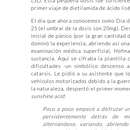
LSD. Esta pequeña dosis fue suficiente
primer viaje de dietilamida de ácido lis
El día que ahora conocemos como Día d
25 (el umbral de la dosis son 20mg). De
inicial de pánico (por la gran cantidad 
dominó la experiencia, abriendo así una
examinación médica superficial, Hofm
sustancia. Aquí se cifraba la plantilla
dificultades -un simbólico descenso a
catarsis. Le pidió a su asistente que l
vehículos motorizados debido a la guerra.
la naturaleza, despertó el primer mome
sunshine acid
:
Poco a poco empecé a disfrutar un
persistentemente detrás de mi
alternándose, variando, abriendo