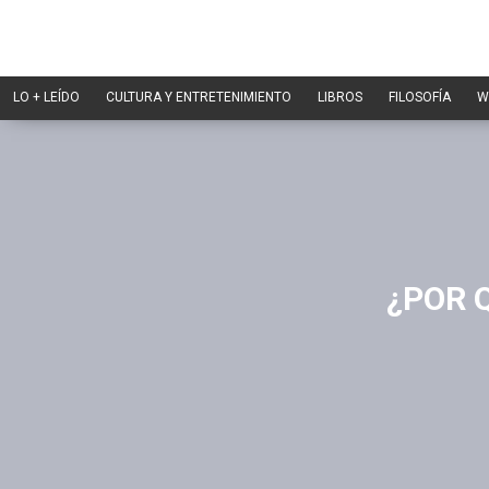
LO + LEÍDO
CULTURA Y ENTRETENIMIENTO
LIBROS
FILOSOFÍA
W
¿POR Q