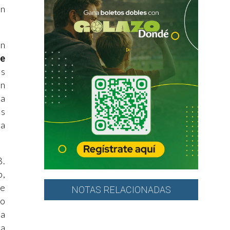
en
ón
de
es
en
ía
es
ía
B.
b,
te
NOTAS RELACIONADAS
so
ia
ía