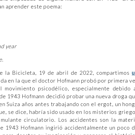
ían aprender este poema:
nd year
e.
de la Bicicleta, 19 de abril de 2022, compartimos
da en la que el doctor Hofmann probó por primera v
l movimiento psicodélico, especialmente debido 
l de 1943 Hofmann decidió probar una nueva droga q
en Suiza años antes trabajando con el ergot, un hon
e, se dice, habría sido usado en los misterios grieg
imulante circulatorio. Los accidentes son la mater
l de 1943 Hofmann ingirió accidentalmente un poco 