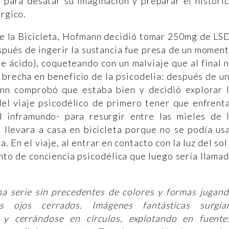
 para desatar su imaginación y preparar el históri
érgico.
e la Bicicleta, Hofmann decidió tomar 250mg de LS
spués de ingerir la sustancia fue presa de un momen
de ácido), coqueteando con un malviaje que al final 
 brecha en beneficio de la psicodelia: después de u
ann comprobó que estaba bien y decidió explorar 
 del viaje psicodélico de primero tener que enfrent
l inframundo- para resurgir entre las mieles de 
o llevara a casa en bicicleta porque no se podía us
 En el viaje, al entrar en contacto con la luz del sol
nto de conciencia psicodélica que luego sería llama
a serie sin precedentes de colores y formas jugan
s ojos cerrados. Imágenes fantásticas surgía
 y cerrándose en círculos, explotando en fuente