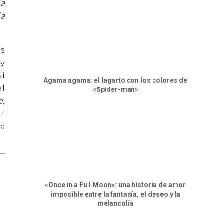
la
ia
es
ry
si
Agama agama: el lagarto con los colores de
al
«Spider-man»
e
,
ar
ia
«Once in a Full Moon»: una historia de amor
imposible entre la fantasía, el deseo y la
melancolía