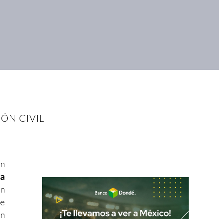
ÓN CIVIL
En
ma
un
de
an