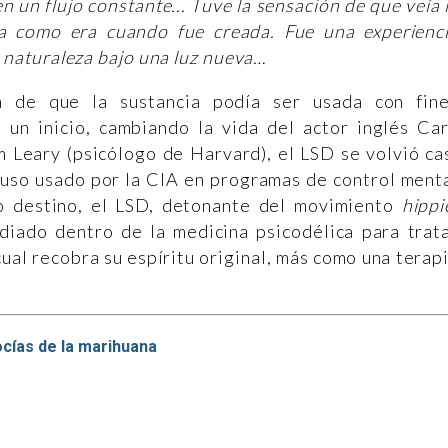
un flujo constante... Tuve la sensación de que veía 
eza como era cuando fue creada. Fue una experienc
a naturaleza bajo una luz nueva…
 de que la sustancia podía ser usada con fin
un inicio, cambiando la vida del actor inglés Ca
m Leary (psicólogo de Harvard), el LSD se volvió ca
luso usado por la CIA en programas de control ment
o destino, el LSD, detonante del movimiento
hippi
diado dentro de la medicina psicodélica para trat
ual recobra su espíritu original, más como una terap
cías de la marihuana