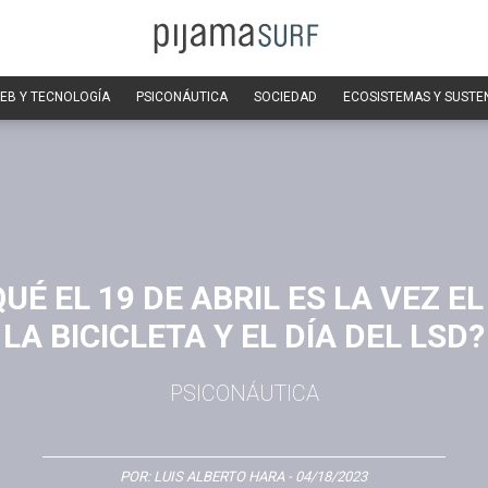
EB Y TECNOLOGÍA
PSICONÁUTICA
SOCIEDAD
ECOSISTEMAS Y SUSTE
UÉ EL 19 DE ABRIL ES LA VEZ EL
LA BICICLETA Y EL DÍA DEL LSD?
PSICONÁUTICA
POR:
LUIS ALBERTO HARA
- 04/18/2023