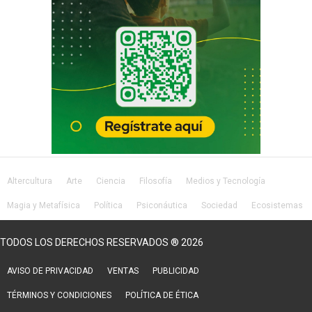
Altercultura
Arte
Ciencia
Filosofía
Medios y Tecnología
Magia y Metafísica
Política
Psiconáutica
Sociedad
Ecosistemas
Salud
Lifestyle
TODOS LOS DERECHOS RESERVADOS ® 2026
AVISO DE PRIVACIDAD
VENTAS
PUBLICIDAD
TÉRMINOS Y CONDICIONES
POLÍTICA DE ÉTICA