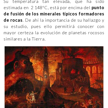
Su temperatura tan elevada, que ha sido
estimada en 2 148ºC, está por encima del
punto
de fusión de los minerales típicos formadores
de rocas
. De ahí la importancia de su hallazgo y
su estudio, pues ello permitirá conocer con
mayor certeza la evolución de planetas rocosos
similares a la Tierra.