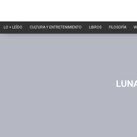
LO + LEÍDO
CULTURA Y ENTRETENIMIENTO
LIBROS
FILOSOFÍA
W
LUNA