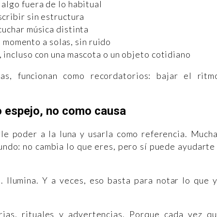
algo fuera de lo habitual
scribir sin estructura
cuchar música distinta
 momento a solas, sin ruido
 incluso con una mascota o un objeto cotidiano
s, funcionan como recordatorios: bajar el ritm
o espejo, no como causa
rle poder a la luna y usarla como referencia. Much
undo: no cambia lo que eres, pero sí puede ayudarte
a. Ilumina. Y a veces, eso basta para notar lo que 
ias, rituales y advertencias. Porque cada vez q