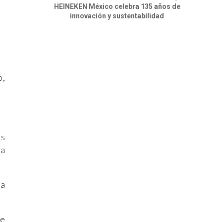
HEINEKEN México celebra 135 años de
innovación y sustentabilidad
o,
as
 a
ya
ue