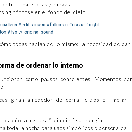
 entre lunas viejas y nuevas
as agitándose en el fondo del cielo
unallena
#edit
#moon
#fullmoon
#noche
#night
ton
#fyp
♬ original sound - ￶
 cómo todas hablan de lo mismo: la necesidad de dar
orma de ordenar lo interno
s funcionan como pausas conscientes. Momentos pa
o.
cas giran alrededor de cerrar ciclos o limpiar 
los bajo la luz para “reiniciar” su energía
ta toda la noche para usos simbólicos o personales