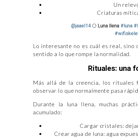
Un relevo
Criaturas mític
@jaael14
🌕 Luna llena
#luna
#l
#wifiskele
Lo interesante no es cuál es real, sino
sentido a lo que rompe la normalidad.
Rituales: una f
Más allá de la creencia, los rituale
observar lo que normalmente pasa rápid
Durante la luna llena, muchas prácti
acumulado:
Cargar cristales: dejar
Crear agua de luna: agua expues