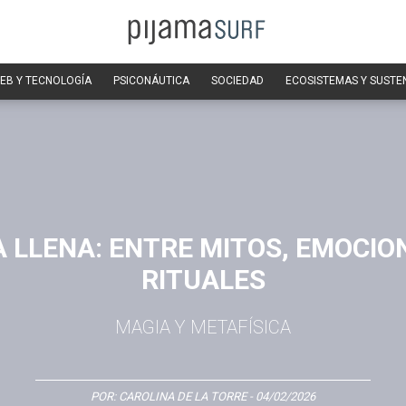
EB Y TECNOLOGÍA
PSICONÁUTICA
SOCIEDAD
ECOSISTEMAS Y SUSTE
 LLENA: ENTRE MITOS, EMOCIO
RITUALES
MAGIA Y METAFÍSICA
POR:
CAROLINA DE LA TORRE
- 04/02/2026