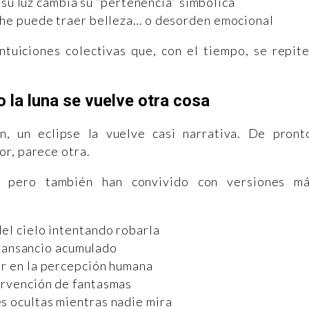
 su luz cambia su “pertenencia” simbólica
che puede traer belleza… o desorden emocional
ntuiciones colectivas que, con el tiempo, se repit
o la luna se vuelve otra cosa
n, un eclipse la vuelve casi narrativa. De pront
r, parece otra.
en, pero también han convivido con versiones m
del cielo intentando robarla
ansancio acumulado
r en la percepción humana
ervención de fantasmas
s ocultas mientras nadie mira