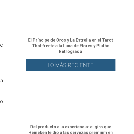
El Príncipe de Oros y La Estrella en el Tarot
le
Thot frente a la Luna de Flores y Plutón
Retrógrado
LO MÁS RECIENTE
ra
lo
Del producto a la experiencia: el giro que
Heineken le dio a las cervezas premium en