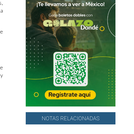
s,
da
se
de
 y
NOTAS RELACIONADAS