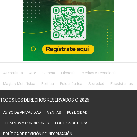
Altercultura
Arte
Ciencia
Filosofía
Medios y Tecnología
Magia y Metafísica
Política
Psiconáutica
Sociedad
Ecosistemas
Salud
Lifestyle
TODOS LOS DERECHOS RESERVADOS ® 2026
AVISO DE PRIVACIDAD
VENTAS
PUBLICIDAD
TÉRMINOS Y CONDICIONES
POLÍTICA DE ÉTICA
POLÍTICA DE REVISIÓN DE INFORMACIÓN