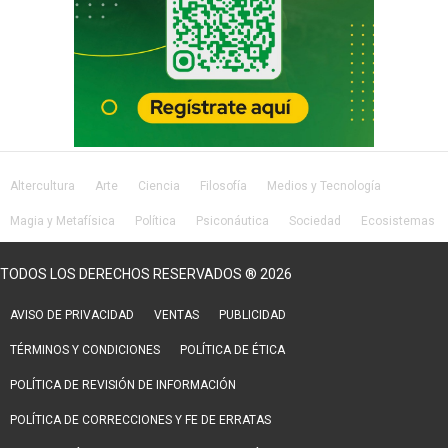
Altercultura
Arte
Ciencia
Filosofía
Medios y Tecnología
Magia y Metafísica
Política
Psiconáutica
Sociedad
Ecosistemas
Salud
Lifestyle
TODOS LOS DERECHOS RESERVADOS ® 2026
AVISO DE PRIVACIDAD
VENTAS
PUBLICIDAD
TÉRMINOS Y CONDICIONES
POLÍTICA DE ÉTICA
POLÍTICA DE REVISIÓN DE INFORMACIÓN
POLÍTICA DE CORRECCIONES Y FE DE ERRATAS