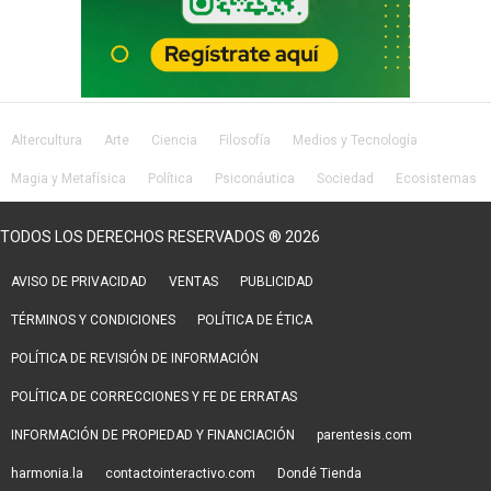
Altercultura
Arte
Ciencia
Filosofía
Medios y Tecnología
Magia y Metafísica
Política
Psiconáutica
Sociedad
Ecosistemas
Salud
Lifestyle
TODOS LOS DERECHOS RESERVADOS ® 2026
AVISO DE PRIVACIDAD
VENTAS
PUBLICIDAD
TÉRMINOS Y CONDICIONES
POLÍTICA DE ÉTICA
POLÍTICA DE REVISIÓN DE INFORMACIÓN
POLÍTICA DE CORRECCIONES Y FE DE ERRATAS
INFORMACIÓN DE PROPIEDAD Y FINANCIACIÓN
parentesis.com
harmonia.la
contactointeractivo.com
Dondé Tienda