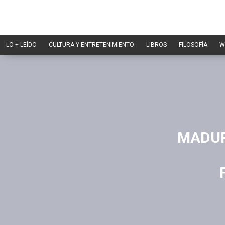
LO + LEÍDO
CULTURA Y ENTRETENIMIENTO
LIBROS
FILOSOFÍA
W
MADUR