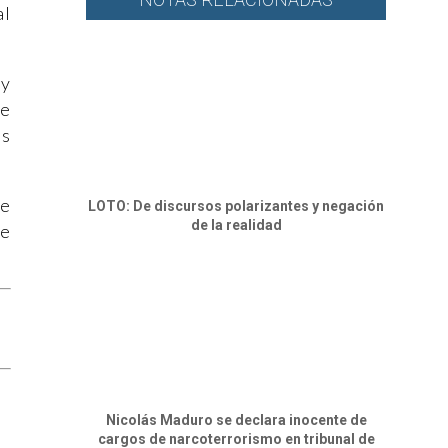
al
 y
se
os
de
LOTO: De discursos polarizantes y negación
de la realidad
re
Nicolás Maduro se declara inocente de
cargos de narcoterrorismo en tribunal de