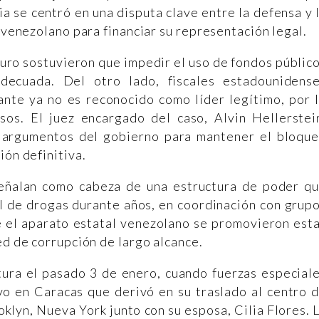
a se centró en una disputa clave entre la defensa y 
o venezolano para financiar su representación legal.
uro sostuvieron que impedir el uso de fondos públic
decuada. Del otro lado, fiscales estadounidens
te ya no es reconocido como líder legítimo, por 
os. El juez encargado del caso, Alvin Hellerstei
s argumentos del gobierno para mantener el bloqu
ión definitiva.
eñalan como cabeza de una estructura de poder q
nal de drogas durante años, en coordinación con grup
e el aparato estatal venezolano se promovieron est
ed de corrupción de largo alcance.
ptura el pasado 3 de enero, cuando fuerzas especial
vo en Caracas que derivó en su traslado al centro 
lyn, Nueva York junto con su esposa, Cilia Flores. 