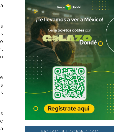
la
os
es
lo
n,
eo
ue
os
as
es
de
La
NOTAS RELACIONADAS