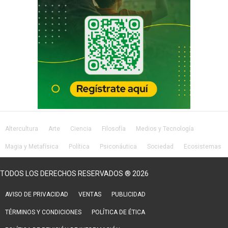
Altercultura
Arte
Ciencia
Filosofía
Medios y Tecnología
Magia y Metafísica
Política
Psiconáutica
Sociedad
Ecosistemas
Salud
Lifestyle
TODOS LOS DERECHOS RESERVADOS ® 2026
AVISO DE PRIVACIDAD
VENTAS
PUBLICIDAD
TÉRMINOS Y CONDICIONES
POLÍTICA DE ÉTICA