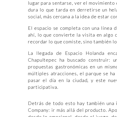
lugar para sentarse, ver el movimient
dura lo que tarda en derretirse un he
social, más cercana a la idea de estar con
El espacio se completa con una línea 
ahí, lo que convierte la visita en alg
recordar lo que comiste, sino también lo
La llegada de Espacio Holanda enca
Chapultepec ha buscado construir: u
propuestas gastronómicas en un mism
múltiples atracciones, el parque se h
pasar el día en la ciudad, y este nue
participativa.
Detrás de todo esto hay también una 
Company: ir más allá del producto. Ap
desde lo emocional, desde el juego, de