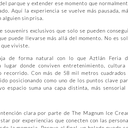
o del parque y extender ese momento que normalmen
lado. Aquí la experiencia se vuelve más pausada, m
 alguien sin prisa.
de souvenirs exclusivos que solo se pueden consegu
o que puede llevarse más allá del momento. No es so
 que viviste.
ja de forma natural con lo que Aztlán Feria 
n lugar donde conviven entretenimiento, cultura
o recorrido. Con más de 58 mil metros cuadrados
a ido posicionando como uno de los puntos clave pa
vo espacio suma una capa distinta, más sensorial
intención clara por parte de The Magnum Ice Cre
ostar por experiencias que conecten con las person
sde la memoria. Porque al final, un helado puede s