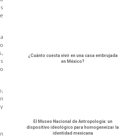
ás
me
ya
so
s,
¿Cuánto cuesta vivir en una casa embrujada
ás
en México?
no
o,
én
 y
El Museo Nacional de Antropología: un
dispositivo ideológico para homogeneizar la
Un
identidad mexicana