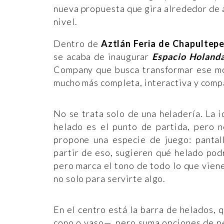
nueva propuesta que gira alrededor de a
nivel.
Dentro de
Aztlán Feria de Chapultep
se acaba de inaugurar
Espacio Holand
Company que busca transformar ese mo
mucho más completa, interactiva y comp
No se trata solo de una heladería. La i
helado es el punto de partida, pero n
propone una especie de juego: pantall
partir de eso, sugieren qué helado pod
pero marca el tono de todo lo que vien
no solo para servirte algo.
En el centro está la barra de helados, 
cono o vaso—, pero suma opciones de p