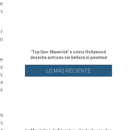
te
ás
ir
lo
'Top Gun: Maverick' o cómo Hollywood
desecha actrices sin belleza ni juventud
de
 y
LO MÁS RECIENTE
 y
ra
 y
am
as
er