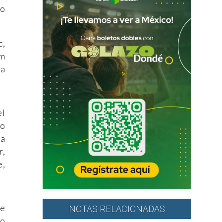
ro
c,
am
ia
el
io
 a
r,
e,
re
NOTAS RELACIONADAS
ño