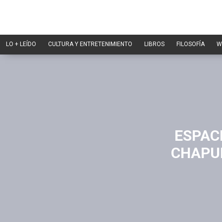
LO + LEÍDO
CULTURA Y ENTRETENIMIENTO
LIBROS
FILOSOFÍA
W
ESPAC
CHAPUL