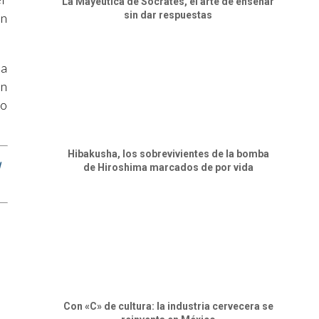
La Mayéutica de Sócrates, el arte de enseñar
sin dar respuestas
un
na
Un
no
Hibakusha, los sobrevivientes de la bomba
de Hiroshima marcados de por vida
Con «C» de cultura: la industria cervecera se