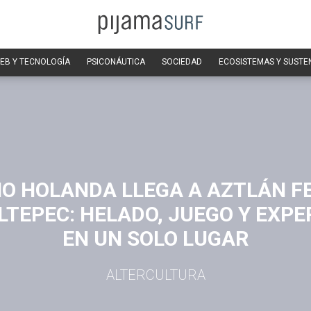
EB Y TECNOLOGÍA
PSICONÁUTICA
SOCIEDAD
ECOSISTEMAS Y SUSTE
IO HOLANDA LLEGA A AZTLÁN FE
TEPEC: HELADO, JUEGO Y EXPE
EN UN SOLO LUGAR
ALTERCULTURA