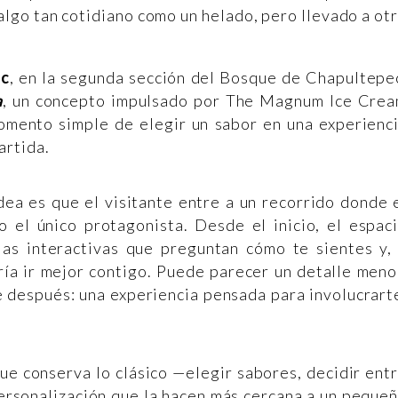
lgo tan cotidiano como un helado, pero llevado a ot
ec
, en la segunda sección del Bosque de Chapultepe
a
, un concepto impulsado por The Magnum Ice Cre
mento simple de elegir un sabor en una experienc
artida.
dea es que el visitante entre a un recorrido donde 
o el único protagonista. Desde el inicio, el espac
as interactivas que preguntan cómo te sientes y,
ría ir mejor contigo. Puede parecer un detalle meno
e después: una experiencia pensada para involucrart
que conserva lo clásico —elegir sabores, decidir ent
ersonalización que la hacen más cercana a un peque