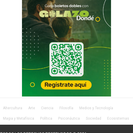
Altercultura
Arte
Ciencia
Filosofía
Medios y Tecnología
Magia y Metafísica
Política
Psiconáutica
Sociedad
Ecosistemas
Salud
Lifestyle