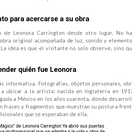
nto para acercarse a su obra
jo de Leonora Carrington desde otro lugar. No h
o obra original acompañada de luz, sonido y element
La idea es que el visitante no solo observe, sino q
ender quién fue Leonora
s informativa. Fotografías, objetos personales, ob
a ubicar a la artista: nacida en Inglaterra en 191
egada a México en los años cuarenta, donde desarrol
n frases y fragmentos que muestran su postura fren
adicionales que se esperaban de ella.
 Mágico” de Leonora Carrington Ya abrió sus puertas
va multisensorial que se adentra a la vida y obra de