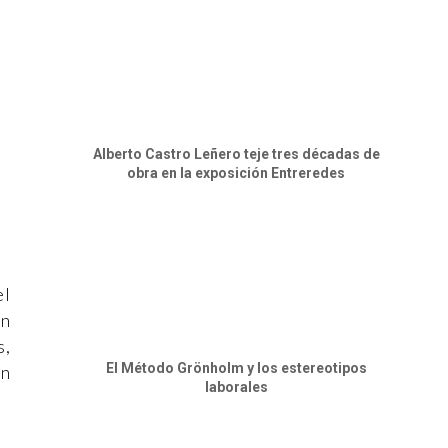
Alberto Castro Leñero teje tres décadas de
obra en la exposición Entreredes
el
En
s,
El Método Grönholm y los estereotipos
an
laborales