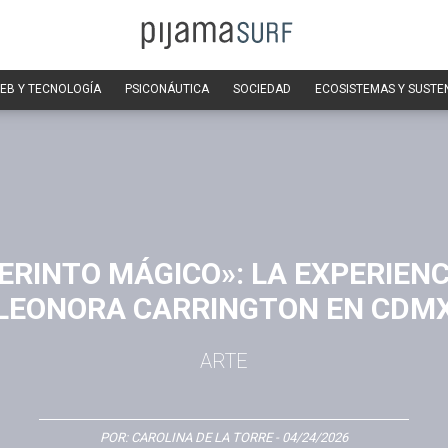
EB Y TECNOLOGÍA
PSICONÁUTICA
SOCIEDAD
ECOSISTEMAS Y SUSTE
ERINTO MÁGICO»: LA EXPERIENC
LEONORA CARRINGTON EN CDM
ARTE
POR:
CAROLINA DE LA TORRE
- 04/24/2026