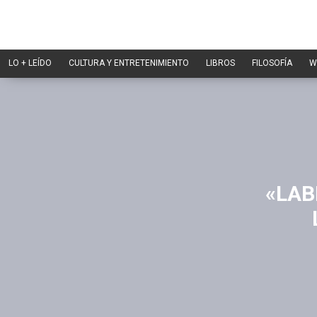
LO + LEÍDO
CULTURA Y ENTRETENIMIENTO
LIBROS
FILOSOFÍA
W
«LAB