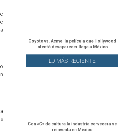
te
de
na
Coyote vs. Acme: la película que Hollywood
intentó desaparecer llega a México
LO MÁS RECIENTE
to
en
da
as
Con «C» de cultura la industria cervecera se
reinventa en México