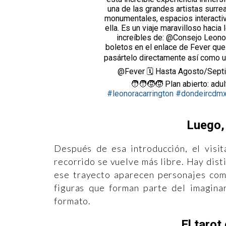
una de las grandes artistas surre
monumentales, espacios interactiv
ella. Es un viaje maravilloso haci
increíbles de: @Consejo Leon
boletos en el enlace de Fever q
pasártelo directamente así como ub
@Fever 🗓️ Hasta Agosto/Sept
🧑‍🧑‍🧒‍🧒 Plan abierto: adultos y
#leonoracarrington
#dondeircdm
Luego, 
Después de esa introducción, el visi
recorrido se vuelve más libre. Hay dis
ese trayecto aparecen personajes como
figuras que forman parte del imagina
formato.
El tarot