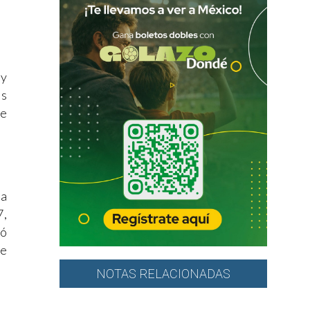
ay
os
ue
ra
7,
ló
te
NOTAS RELACIONADAS