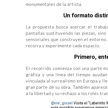
monumentales de la artista.
Un formato disti
La propuesta busca acercar el traba
pantallas sustituyendo las piezas, sin
sensoriales que construyen el entorno. 
recorra y experimente cada espacio.
Primero, ent
El recorrido comienza con una parte má
gráfica y una línea del tiempo ayudan 
vinculada al surrealismo en Europa y ll
gran parte de su obra. También aparece
a la libertad y su rechazo a los roles tr
@mir_gissel
Visita el “Laberinto
esta increíble experiencia inmersi