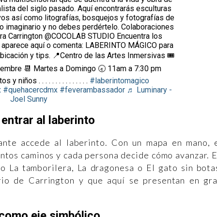
alista del siglo pasado. Aquí encontrarás esculturas
os así como litografías, bosquejos y fotografías de
a lo imaginario y no debes perdértelo. Colaboraciones
ora Carrington @COCOLAB STUDIO Encuentra los
ue aparece aquí o comenta: LABERINTO MÁGICO para
icación y tips. 📍Centro de las Artes Inmersivas 🎟️
iembre 📆 Martes a Domingo 🕣 11am a 7:30 pm
 niños . . . . . . . . . . . . . . .
#laberintomagico
x
#quehacercdmx
#feverambassador
♬ Luminary -
Joel Sunny
entrar al laberinto
tante accede al laberinto. Con un mapa en mano, 
tintos caminos y cada persona decide cómo avanzar. 
 La tamborilera, La dragonesa o El gato sin bota
rio de Carrington y que aquí se presentan en gr
 como eje simbólico