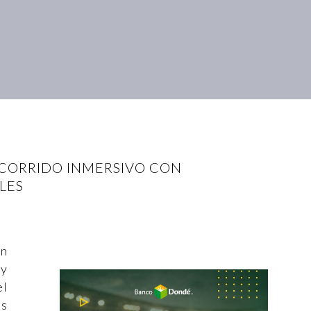
ECORRIDO INMERSIVO CON
LES
n
 y
el
as