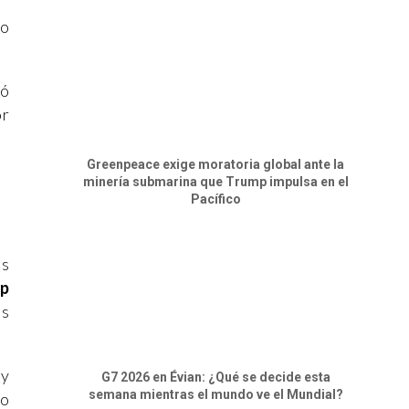
mo
nó
or
Greenpeace exige moratoria global ante la
minería submarina que Trump impulsa en el
Pacífico
as
p
as
 y
G7 2026 en Évian: ¿Qué se decide esta
semana mientras el mundo ve el Mundial?
go