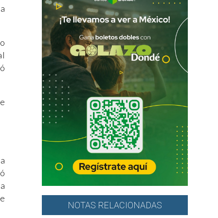
la
so
al
nó
se
la
só
na
se
NOTAS RELACIONADAS