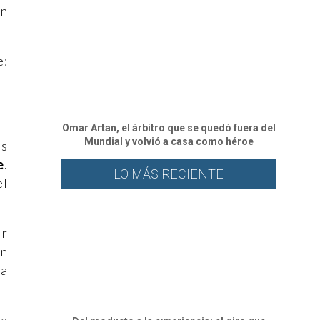
in
e:
Omar Artan, el árbitro que se quedó fuera del
Mundial y volvió a casa como héroe
as
e
.
LO MÁS RECIENTE
el
ir
én
ra