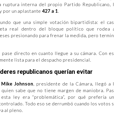
a ruptura interna del propio Partido Republicano, 
y por un aplastante
427 a 1
.
undo que una simple votación bipartidista: el ca
eta real dentro del bloque político que rodea 
eses presionando para frenar la medida, pero termi
 pase directo en cuanto llegue a su cámara. Con e
amente lista para el despacho presidencial.
íderes republicanos querían evitar
Mike Johnson
, presidente de la Cámara, llegó a 
e quien sabe que no tiene margen de maniobra. Pa
esta ley era “problemática”, por qué prefería u
 controlado. Todo eso se derrumbó cuando los votos 
va al pleno.