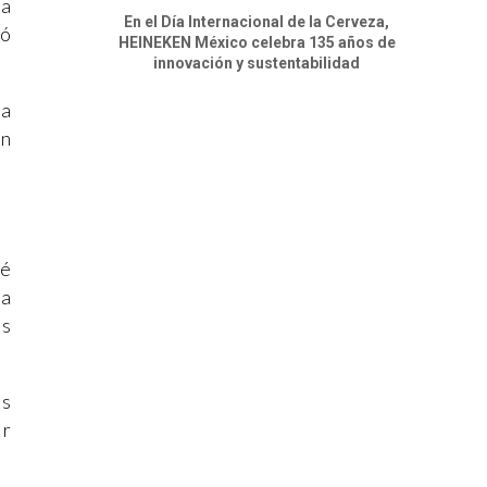
 a
En el Día Internacional de la Cerveza,
dó
HEINEKEN México celebra 135 años de
innovación y sustentabilidad
la
on
ué
la
us
as
ir