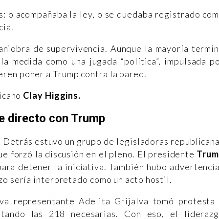
eos: o acompañaba la ley, o se quedaba registrado co
cia.
maniobra de supervivencia. Aunque la mayoría termi
n la medida como una jugada “política”, impulsada p
ren poner a Trump contra la pared.
licano
Clay Higgins.
e directo con Trump
l. Detrás estuvo un grupo de legisladoras republican
ue forzó la discusión en el pleno. El presidente
Trum
para detener la iniciativa. También hubo advertenci
zo sería interpretado como un acto hostil.
eva representante Adelita Grijalva tomó protesta
etando las 218 necesarias. Con eso, el lideraz