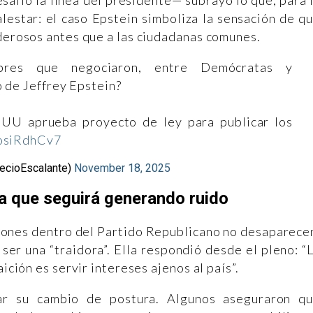
afió la línea del presidente— subrayó lo que, para 
alestar: el caso Epstein simboliza la sensación de q
oderosos antes que a las ciudadanas comunes.
bres que negociaron, entre Demócratas y
 de Jeffrey Epstein?
UU aprueba proyecto de ley para publicar los
5osiRdhCv7
ecioEscalante)
November 18, 2025
na que seguirá generando ruido
siones dentro del Partido Republicano no desaparece
er una “traidora”. Ella respondió desde el pleno: “
aición es servir intereses ajenos al país”.
zar su cambio de postura. Algunos aseguraron q