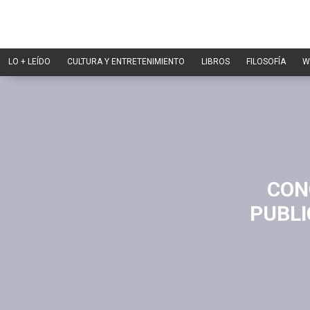
LO + LEÍDO
CULTURA Y ENTRETENIMIENTO
LIBROS
FILOSOFÍA
W
CON
PUBLI