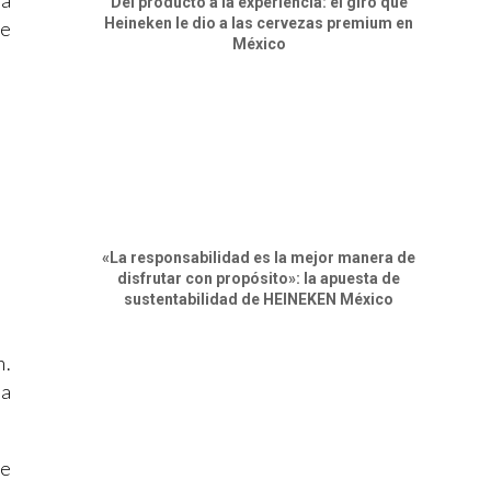
la
Del producto a la experiencia: el giro que
Heineken le dio a las cervezas premium en
ue
México
«La responsabilidad es la mejor manera de
disfrutar con propósito»: la apuesta de
sustentabilidad de HEINEKEN México
n.
La
ue