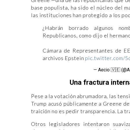
Greene —una de las republicanas que des
base populista, ha sido el núcleo del m
las instituciones han protegido a los p
¿Habrán borrado algunos nom
Republicanos, como dijo el hermano
Cámara de Representantes de EE
archivos Epstein
pic.twitter.com/
— Aecio 🇻🇪 (@A
Una fractura inter
Pese a la votación abrumadora, las ten
Trump acusó públicamente a Greene de s
traición no es pedir transparencia. La tr
Otros legisladores intentaron suavi