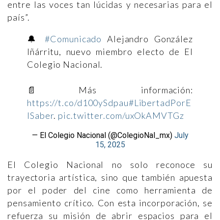
entre las voces tan lúcidas y necesarias para el
país”.
🔔
#Comunicado
Alejandro González
Iñárritu, nuevo miembro electo de El
Colegio Nacional.
📄Más información:
https://t.co/d100ySdpau
#LibertadPorE
lSaber
.
pic.twitter.com/uxOkAMVTGz
— El Colegio Nacional (@ColegioNal_mx)
July
15, 2025
El Colegio Nacional no solo reconoce su
trayectoria artística, sino que también apuesta
por el poder del cine como herramienta de
pensamiento crítico. Con esta incorporación, se
refuerza su misión de abrir espacios para el