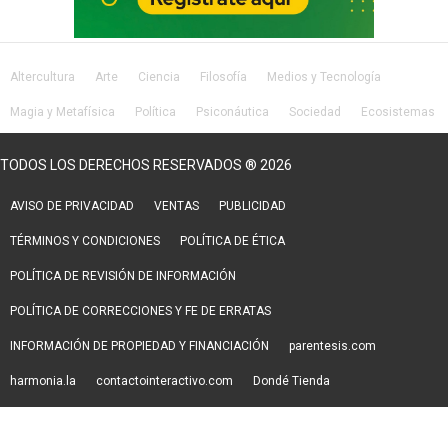
Altercultura
Arte
Ciencia
Filosofía
Medios y Tecnología
Magia y Metafísica
Política
Psiconáutica
Sociedad
Ecosistemas
Salud
Lifestyle
TODOS LOS DERECHOS RESERVADOS ® 2026
AVISO DE PRIVACIDAD
VENTAS
PUBLICIDAD
TÉRMINOS Y CONDICIONES
POLÍTICA DE ÉTICA
POLÍTICA DE REVISIÓN DE INFORMACIÓN
POLÍTICA DE CORRECCIONES Y FE DE ERRATAS
INFORMACIÓN DE PROPIEDAD Y FINANCIACIÓN
parentesis.com
harmonia.la
contactointeractivo.com
Dondé Tienda