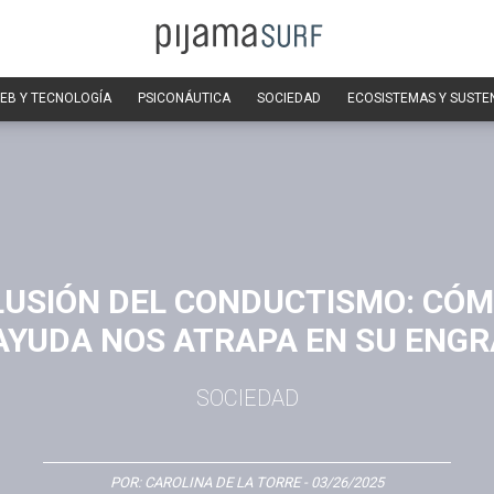
EB Y TECNOLOGÍA
PSICONÁUTICA
SOCIEDAD
ECOSISTEMAS Y SUSTE
ILUSIÓN DEL CONDUCTISMO: CÓM
YUDA NOS ATRAPA EN SU ENG
SOCIEDAD
POR:
CAROLINA DE LA TORRE
- 03/26/2025