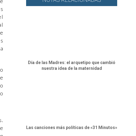
ue
as
el
al
te
os
pa
Día de las Madres: el arquetipo que cambió
nuestra idea de la maternidad
do
ue
to
lo
s.
de
Las canciones más políticas de «31 Minutos»
en