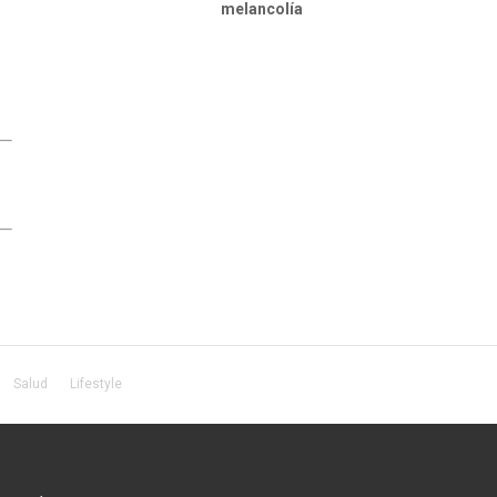
melancolía
Salud
Lifestyle