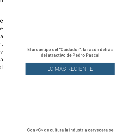
te
se
da
n,
El arquetipo del "Cuidador": la razón detrás
 y
del atractivo de Pedro Pascal
la
el
LO MÁS RECIENTE
Con «C» de cultura la industria cervecera se