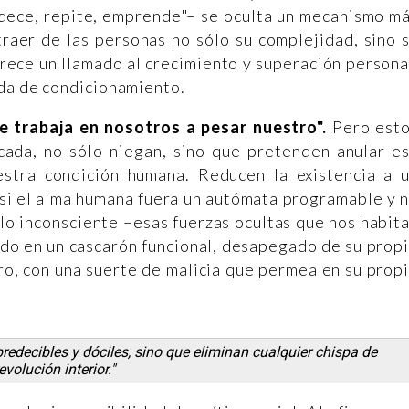
adece, repite, emprende"– se oculta un mecanismo m
traer de las personas no sólo su complejidad, sino 
arece un llamado al crecimiento y superación persona
ada de condicionamiento.
te trabaja en nosotros a pesar nuestro".
Pero est
icada, no sólo niegan, sino que pretenden anular e
stra condición humana. Reducen la existencia a 
 si el alma humana fuera un autómata programable y 
 lo inconsciente –esas fuerzas ocultas que nos habit
ido en un cascarón funcional, desapegado de su prop
tro, con una suerte de malicia que permea en su prop
redecibles y dóciles, sino que eliminan cualquier chispa de
evolución interior."