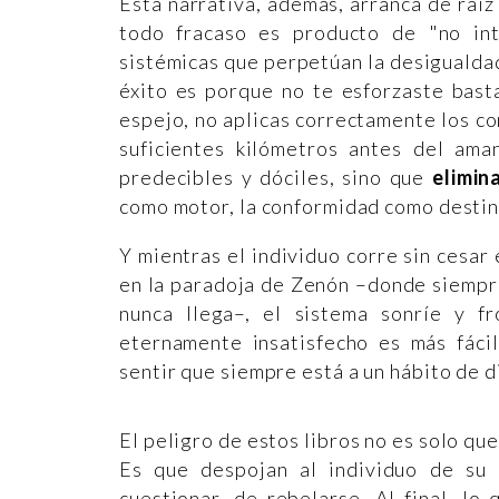
Esta narrativa, además, arranca de raíz 
todo fracaso es producto de "no inten
sistémicas que perpetúan la desigualda
éxito es porque no te esforzaste bast
espejo, no aplicas correctamente los co
suficientes kilómetros antes del ama
predecibles y dóciles, sino que
elimin
como motor, la conformidad como destin
Y mientras el individuo corre sin cesar
en la paradoja de Zenón –donde siempre
nunca llega–, el sistema sonríe y f
eternamente insatisfecho es más fácil
sentir que siempre está a un hábito de d
El peligro de estos libros no es solo q
Es que despojan al individuo de su
cuestionar, de rebelarse. Al final, lo