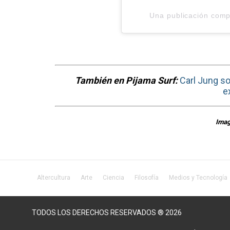
Una publicación comp
También en Pijama Surf:
Carl Jung so
e
Imag
Altercultura
Arte
Ciencia
Filosofía
Medios y Tecnología
TODOS LOS DERECHOS RESERVADOS ® 2026