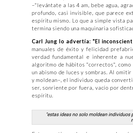
–"levántate a las 4 am, bebe agua, agr
profundo, casi invisible, que parece ex
espíritu mismo. Lo que a simple vista p
termina siendo una maquinaria sofistic
Carl Jung lo advertía: "El inconscien
manuales de éxito y felicidad prefabr
verdad fundamental e inherente a nue
algoritmo de hábitos "correctos", como
un abismo de luces y sombras. Al omitir
y moldean–, el individuo queda convert
ser, sonriente por fuera, vacío por den
espíritu.
"estas ideas no solo moldean individuos p
r