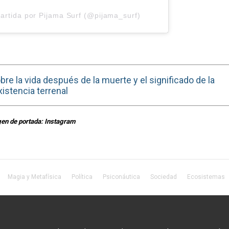
artida por Pijama Surf (@pijama_surf)
bre la vida después de la muerte y el significado de la
xistencia terrenal
en de portada: Instagram
Magia y Metafísica
Política
Psiconáutica
Sociedad
Ecosistemas