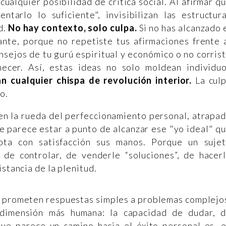
cualquier posibilidad de crítica social. Al afirmar q
tarlo lo suficiente", invisibilizan las estructur
d.
No hay contexto, solo culpa.
Si no has alcanzado 
ante, porque no repetiste tus afirmaciones frente 
nsejos de tu gurú espiritual y económico o no corris
necer. Así, estas ideas no solo moldean individu
an cualquier chispa de revolución interior.
La cul
o.
 en la rueda del perfeccionamiento personal, atrapa
 parece estar a punto de alcanzar ese "yo ideal" q
rota con satisfacción sus manos. Porque un suje
 de controlar, de venderle “soluciones”, de hacer
istancia de la plenitud.
ue prometen respuestas simples a problemas complejo
 dimensión más humana: la capacidad de dudar, 
 que parece un camino hacia el éxito personal es, 