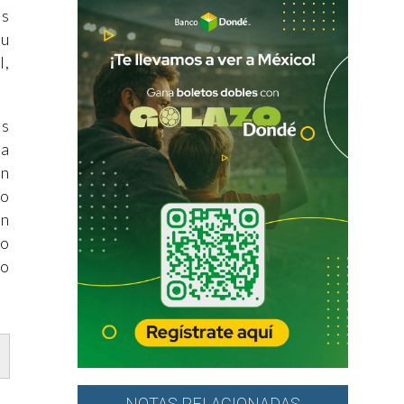
ás
su
l,
os
sa
un
no
an
io
io
NOTAS RELACIONADAS