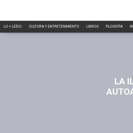
LO + LEÍDO
CULTURA Y ENTRETENIMIENTO
LIBROS
FILOSOFÍA
W
LA 
AUTOA