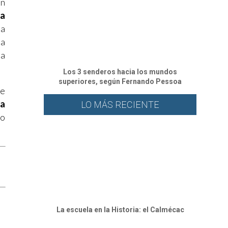
un
la
la
sa
la
Los 3 senderos hacia los mundos
superiores, según Fernando Pessoa
se
la
LO MÁS RECIENTE
ro
⁠La escuela en la Historia: el Calmécac