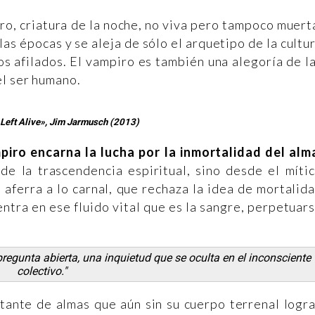
ro, criatura de la noche, no viva pero tampoco muert
as épocas y se aleja de sólo el arquetipo de la cultu
os afilados. El vampiro es también una alegoría de l
el ser humano.
 Left Alive», Jim Jarmusch (2013)
piro encarna la lucha por la inmortalidad del alm
de la trascendencia espiritual, sino desde el míti
 aferra a lo carnal, que rechaza la idea de mortalid
entra en ese fluido vital que es la sangre, perpetuar
egunta abierta, una inquietud que se oculta en el inconsciente
colectivo."
stante de almas que aún sin su cuerpo terrenal logr