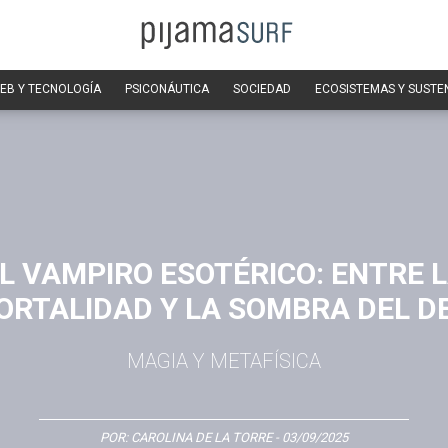
EB Y TECNOLOGÍA
PSICONÁUTICA
SOCIEDAD
ECOSISTEMAS Y SUSTE
L VAMPIRO ESOTÉRICO: ENTRE 
ORTALIDAD Y LA SOMBRA DEL D
MAGIA Y METAFÍSICA
POR:
CAROLINA DE LA TORRE
- 03/09/2025