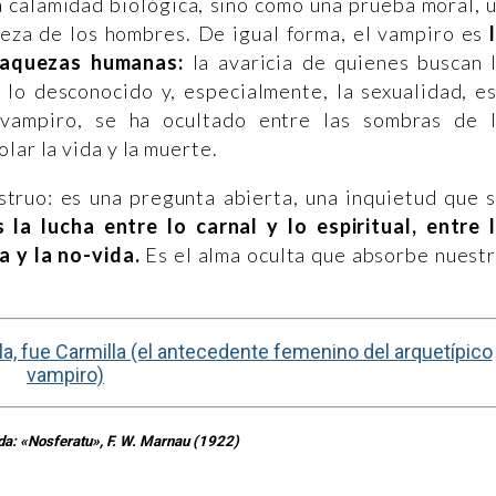
 calamidad biológica, sino como una prueba moral, 
leza de los hombres. De igual forma, el vampiro es
flaquezas humanas:
la avaricia de quienes buscan 
a lo desconocido y, especialmente, la sexualidad, e
 vampiro, se ha ocultado entre las sombras de 
lar la vida y la muerte.
struo: es una pregunta abierta, una inquietud que 
s la lucha entre lo carnal y lo espiritual, entre 
a y la no-vida.
Es el alma oculta que absorbe nuest
a, fue Carmilla (el antecedente femenino del arquetípico
vampiro)
da: «Nosferatu», F. W. Marnau (1922)