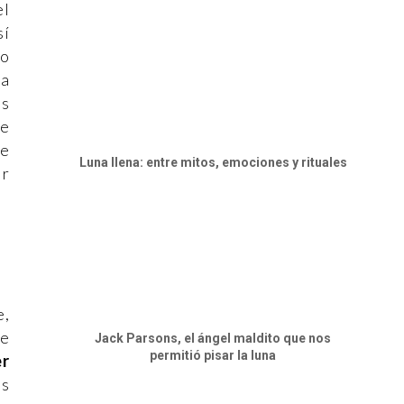
el
sí
do
la
as
de
ue
Luna llena: entre mitos, emociones y rituales
ir
e,
re
Jack Parsons, el ángel maldito que nos
permitió pisar la luna
er
us