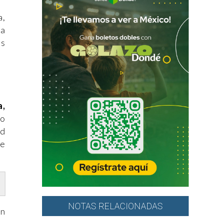
a,
ra
as
a,
co
ad
se
NOTAS RELACIONADAS
an