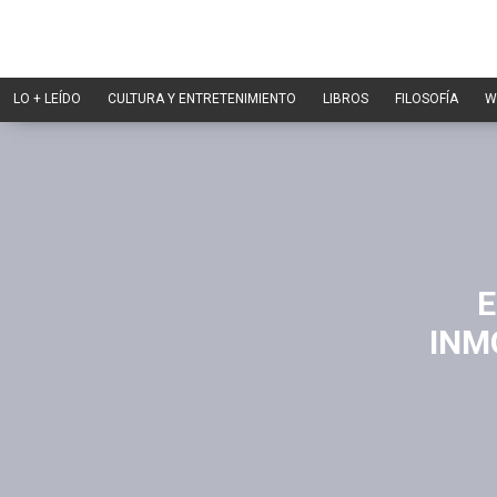
LO + LEÍDO
CULTURA Y ENTRETENIMIENTO
LIBROS
FILOSOFÍA
W
E
INM