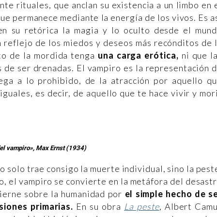
te rituales, que anclan su existencia a un limbo en 
que permanece mediante la energía de los vivos. Es a
n su retórica la magia y lo oculto desde el mun
n reflejo de los miedos y deseos más recónditos de 
to de la mordida tenga
una carga erótica,
ni que l
 de ser drenadas. El vampiro es la representación 
ga a lo prohibido, de la atracción por aquello q
guales, es decir, de aquello que te hace vivir y mor
del vampiro», Max Ernst (1934)
no solo trae consigo la muerte individual, sino la pest
do, el vampiro se convierte en la metáfora del desast
 cierne sobre la humanidad por
el simple hecho de s
iones primarias.
En su obra
La peste
, Albert Cam