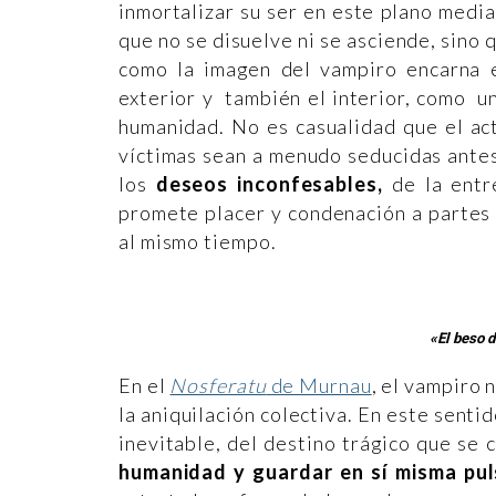
inmortalizar su ser en este plano median
que no se disuelve ni se asciende, sino 
como la imagen del vampiro encarna e
exterior y también el interior, como u
humanidad. No es casualidad que el ac
víctimas sean a menudo seducidas antes
los
deseos inconfesables,
de la entre
promete placer y condenación a partes i
al mismo tiempo.
«El beso 
En el
Nosferatu
de Murnau
, el vampiro 
la aniquilación colectiva. En este senti
inevitable, del destino trágico que se
humanidad y guardar en sí misma puls