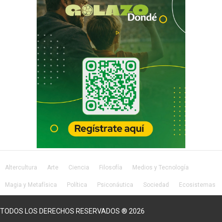
Altercultura
Arte
Ciencia
Filosofía
Medios y Tecnología
Magia y Metafísica
Política
Psiconáutica
Sociedad
Ecosistemas
Salud
Lifestyle
TODOS LOS DERECHOS RESERVADOS ® 2026