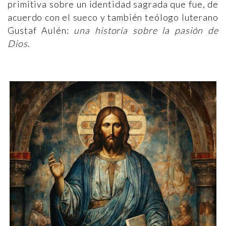
primitiva sobre un identidad sagrada que fue, de
acuerdo con el sueco y también teólogo luterano
Gustaf Aulén:
una historia sobre la pasión de
Dios
.