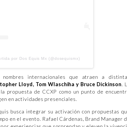
artida por Dos Equis Mx (@dosequismx)
 nombres internacionales que atraen a distint
topher Lloyd, Tom Wlaschiha y Bruce Dickinson
. 
a la propuesta de CCXP como un punto de encuent
gen en actividades presenciales.
uis busca integrar su activación con propuestas q
empo en el evento. Rafael Cárdenas, Brand Manager 
 por experiencias que sorprendan y eleven la vivenc