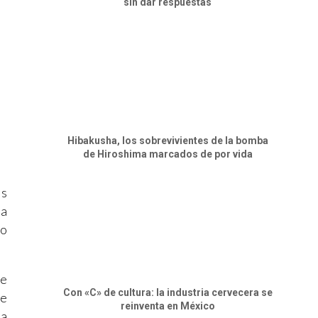
sin dar respuestas
Hibakusha, los sobrevivientes de la bomba
de Hiroshima marcados de por vida
as
La
ro
ue
Con «C» de cultura: la industria cervecera se
de
reinventa en México
ia