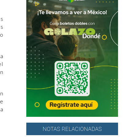
os
os
lo
la
el
en
un
te
la
NOTAS RELACIONADAS