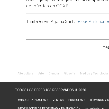
del público en CCXP.
También en Pijama Surf:
Jesse Pinkman 
Imag
Altercultura
Arte
Ciencia
Filosofía
Medios y Tecnología
TODOS LOS DERECHOS RESERVADOS ® 2026
AVISO DE PRIVACIDAD
VENTAS
PUBLICIDAD
TÉRMINOS Y 
INFORMACIÓN DE PROPIEDAD Y FINANCIACIÓN
parentesis.com