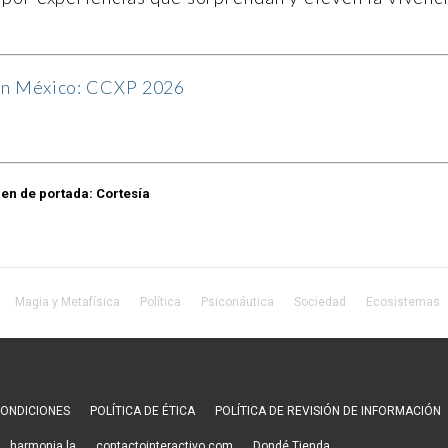
en México: CCXP 2026
en de portada: Cortesía
Magia y Metafísica
Política
Psiconáutica
Sociedad
Ecosistemas
CONDICIONES
POLÍTICA DE ÉTICA
POLÍTICA DE REVISIÓN DE INFORMACIÓN
harmonia.la
contactointeractivo.com
Dondé Tienda