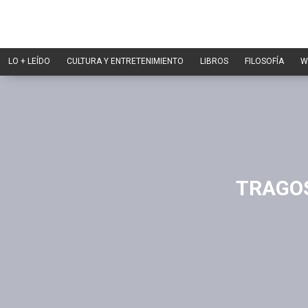
LO + LEÍDO
CULTURA Y ENTRETENIMIENTO
LIBROS
FILOSOFÍA
W
TRAGOS