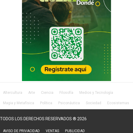
Altercultura
Arte
Ciencia
Filosofía
Medios y Tecnología
Magia y Metafísica
Política
Psiconáutica
Sociedad
Ecosistemas
Salud
Lifestyle
TODOS LOS DERECHOS RESERVADOS ® 2026
AVISO DE PRIVACIDAD
VENTAS
PUBLICIDAD