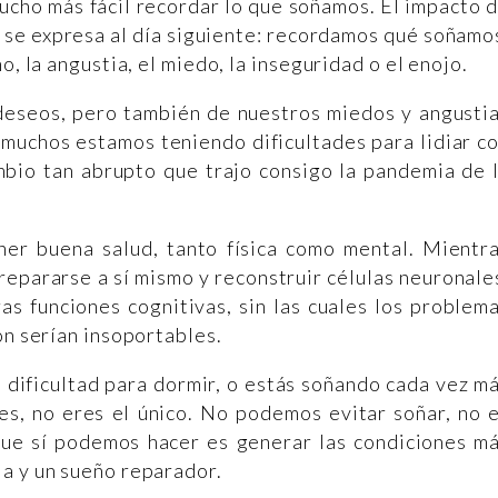
mucho más fácil recordar lo que soñamos. El impacto 
 se expresa al día siguiente: recordamos qué soñamo
o, la angustia, el miedo, la inseguridad o el enojo.
 deseos, pero también de nuestros miedos y angusti
muchos estamos teniendo dificultades para lidiar c
mbio tan abrupto que trajo consigo la pandemia de 
er buena salud, tanto física como mental. Mientr
epararse a sí mismo y reconstruir células neuronale
s funciones cognitivas, sin las cuales los problem
ón serían insoportables.
 dificultad para dormir, o estás soñando cada vez m
es, no eres el único. No podemos evitar soñar, no 
que sí podemos hacer es generar las condiciones m
la y un sueño reparador.