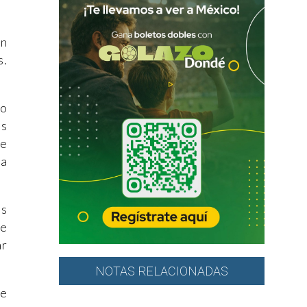
en
s.
lo
ás
de
na
as
de
ar
NOTAS RELACIONADAS
te