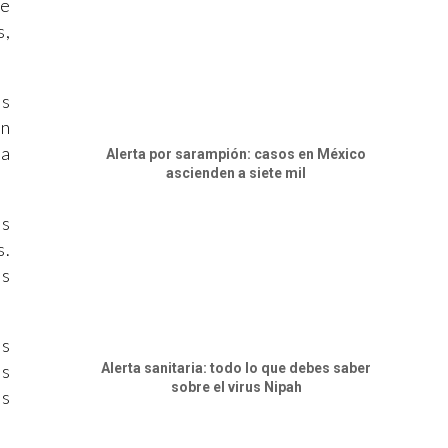
de
s,
as
on
la
Alerta por sarampión: casos en México
ascienden a siete mil
as
s.
as
ás
Alerta sanitaria: todo lo que debes saber
es
sobre el virus Nipah
ás