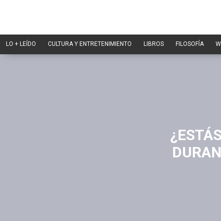
LO + LEÍDO
CULTURA Y ENTRETENIMIENTO
LIBROS
FILOSOFÍA
W
¿ESTÁ
DURAN