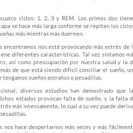
cuatro ciclos: 1, 2, 3 y REM. Los primos dos tien
apa se hace más larga conforme se repiten los ciclo
e sueñas más mientras más duermes.
nos encontramos nos esté provocando más estrés de 
iene diferentes características. Tal vez sintamos m
ro, así como preocupación por nuestra salud y la 
más de que está siendo difícil conciliar el sueño, u
e tengamos sueños extraños o pesadillas.
cional, diversos estudios han demostrado que l
dichos estados provocan falta de sueño, y la falta 
trés más intensamente, lo cual a su vez puede deriv
pesadillas.
as nos hace despertarnos más veces y más fácilmen