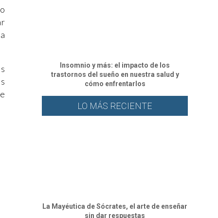
lo
ar
ta
Insomnio y más: el impacto de los
ás
trastornos del sueño en nuestra salud y
as
cómo enfrentarlos
te
LO MÁS RECIENTE
La Mayéutica de Sócrates, el arte de enseñar
sin dar respuestas