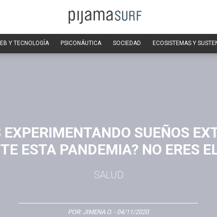
EB Y TECNOLOGÍA
PSICONÁUTICA
SOCIEDAD
ECOSISTEMAS Y SUSTE
S EXPERIMENTANDO SUEÑOS EX
TE ESTA PANDEMIA? NO ERES EL
SALUD
POR:
JIMENA O.
- 04/11/2020