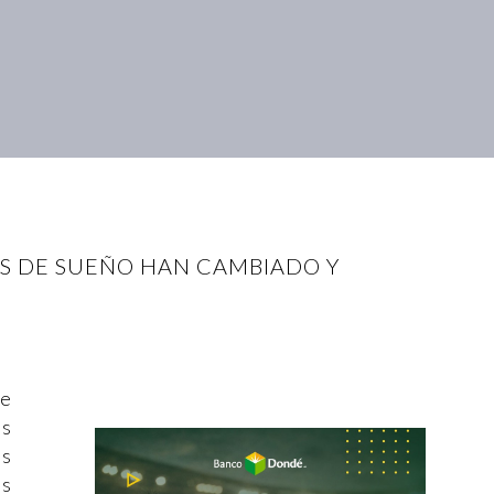
ES DE SUEÑO HAN CAMBIADO Y
S
ue
es
es
os