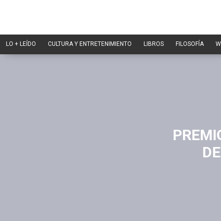
LO + LEÍDO
CULTURA Y ENTRETENIMIENTO
LIBROS
FILOSOFÍA
W
PREMIO
DE