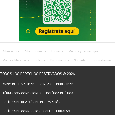
Altercultura
Arte
Ciencia
Filosofía
Medios y Tecnología
Magia y Metafísica
Política
Psiconáutica
Sociedad
Ecosistemas
Salud
Lifestyle
TODOS LOS DERECHOS RESERVADOS ® 2026
AVISO DE PRIVACIDAD
VENTAS
PUBLICIDAD
TÉRMINOS Y CONDICIONES
POLÍTICA DE ÉTICA
POLÍTICA DE REVISIÓN DE INFORMACIÓN
POLÍTICA DE CORRECCIONES Y FE DE ERRATAS