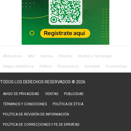
Altercultura
Arte
Ciencia
Filosofía
Medios y Tecnología
Magia y Metafísica
Política
Psiconáutica
Sociedad
Ecosistemas
Salud
Lifestyle
TODOS LOS DERECHOS RESERVADOS ® 2026
AVISO DE PRIVACIDAD
VENTAS
PUBLICIDAD
TÉRMINOS Y CONDICIONES
POLÍTICA DE ÉTICA
POLÍTICA DE REVISIÓN DE INFORMACIÓN
POLÍTICA DE CORRECCIONES Y FE DE ERRATAS