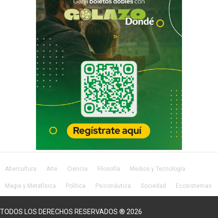
Altercultura
Arte
Ciencia
Filosofía
Medios y Tecnología
Magia y Metafísica
Política
Psiconáutica
Sociedad
Ecosistemas
Salud
Lifestyle
TODOS LOS DERECHOS RESERVADOS ® 2026