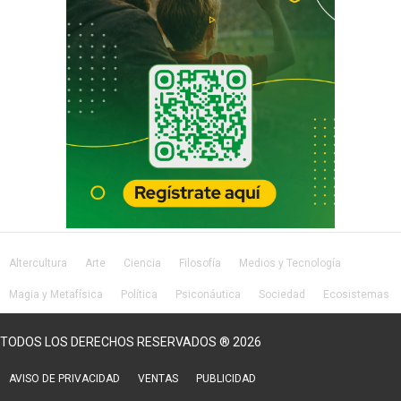
Altercultura
Arte
Ciencia
Filosofía
Medios y Tecnología
Magia y Metafísica
Política
Psiconáutica
Sociedad
Ecosistemas
Salud
Lifestyle
TODOS LOS DERECHOS RESERVADOS ® 2026
AVISO DE PRIVACIDAD
VENTAS
PUBLICIDAD