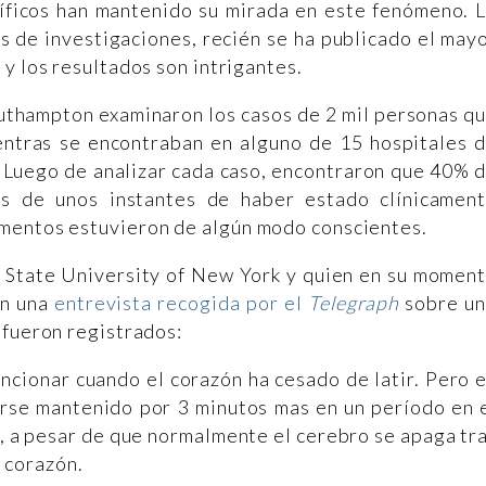
tíficos han mantenido su mirada en este fenómeno. 
os de investigaciones, recién se ha publicado el may
 y los resultados son intrigantes.
uthampton examinaron los casos de 2 mil personas q
ntras se encontraban en alguno de 15 hospitales 
 Luego de analizar cada caso, encontraron que 40% 
és de unos instantes de haber estado clínicamen
omentos estuvieron de algún modo conscientes.
a State University of New York y quien en su momen
en una
entrevista recogida por el
Telegraph
sobre u
 fueron registrados:
cionar cuando el corazón ha cesado de latir. Pero 
erse mantenido por 3 minutos mas en un período en 
o, a pesar de que normalmente el cerebro se apaga tr
l corazón.