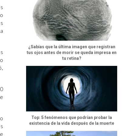
os
do
es
ya
¿Sabías que la última imagen que registran
os
tus ojos antes de morir se queda impresa en
tu retina?
to
ó,
40
de
go
Top: 5 fenómenos que podrían probar la
existencia de la vida después de la muerte
os
de