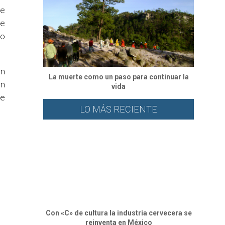
De
ue
co
en
La muerte como un paso para continuar la
un
vida
te
LO MÁS RECIENTE
Con «C» de cultura la industria cervecera se
reinventa en México