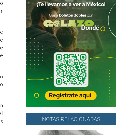
Lo
or
ue
de
de
te
to
no
en
el
NOTAS RELACIONADAS
as