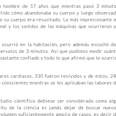
 un hombre de 57 años que mientras pasó 3 minut
ntido cómo abandonaba su cuerpo y luego observa
o su cuerpo era resucitado. Lo más impresionante 
nal y los sonidos de las máquinas que ocurrieron 
 ocurrió en la habitación, pero además escuchó d
ervalos de 3 minutos. Así que pudimos medir cuán
bastante confiado y todo lo que afirmó que le ocurri
aros cardíacos, 330 fueron revividos y de estos, 2
 conscientes mientras se les aplicaban las labores 
tudio científico debiese ser considerado como al
itu de la ciencia es jamás dejar de buscar nuev
 volumen suficientemente amplio de casos, es decir 