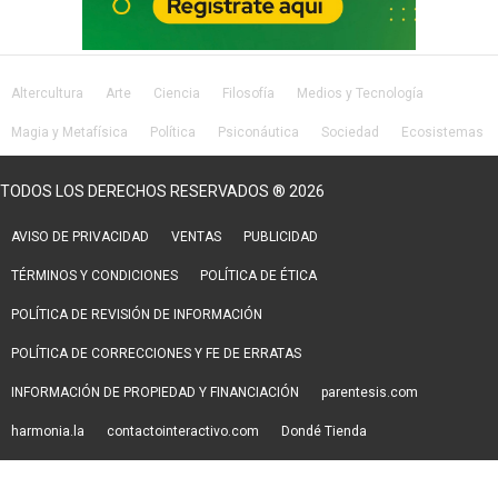
Altercultura
Arte
Ciencia
Filosofía
Medios y Tecnología
Magia y Metafísica
Política
Psiconáutica
Sociedad
Ecosistemas
Salud
Lifestyle
TODOS LOS DERECHOS RESERVADOS ® 2026
AVISO DE PRIVACIDAD
VENTAS
PUBLICIDAD
TÉRMINOS Y CONDICIONES
POLÍTICA DE ÉTICA
POLÍTICA DE REVISIÓN DE INFORMACIÓN
POLÍTICA DE CORRECCIONES Y FE DE ERRATAS
INFORMACIÓN DE PROPIEDAD Y FINANCIACIÓN
parentesis.com
harmonia.la
contactointeractivo.com
Dondé Tienda