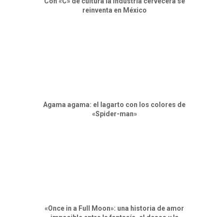
Con «C» de cultura la industria cervecera se
reinventa en México
Agama agama: el lagarto con los colores de
«Spider-man»
«Once in a Full Moon»: una historia de amor