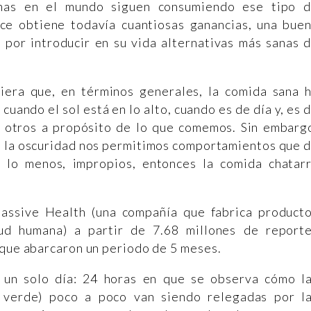
onas en el mundo siguen consumiendo ese tipo 
uce obtiene todavía cuantiosas ganancias, una bue
 por introducir en su vida alternativas más sanas 
iera que, en términos generales, la comida sana 
cuando el sol está en lo alto, cuando es de día y, es 
os otros a propósito de lo que comemos. Sin embarg
de la oscuridad nos permitimos comportamientos que 
 lo menos, impropios, entonces la comida chatar
assive Health (una compañía que fabrica product
ud humana) a partir de 7.68 millones de report
 que abarcaron un periodo de 5 meses.
a un solo día: 24 horas en que se observa cómo l
n verde) poco a poco van siendo relegadas por l