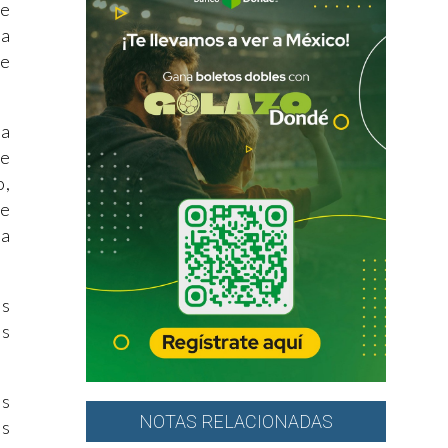
de
na
de
ha
de
o,
de
ra
os
es
as
NOTAS RELACIONADAS
as