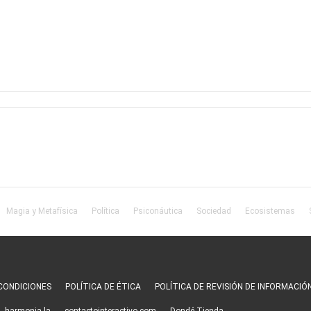
Magia y Metafísica
Política
Psiconáutica
Sociedad
Ecosistemas
CONDICIONES
POLÍTICA DE ÉTICA
POLÍTICA DE REVISIÓN DE INFORMACIÓ