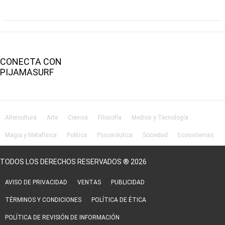
CONECTA CON
PIJAMASURF
Altercultura
Arte
Ciencia
Filosofía
Medios y Tecnología
Magia y Metafísica
Política
Psiconáutica
Sociedad
Ecosistemas
Salud
Lifestyle
TODOS LOS DERECHOS RESERVADOS ® 2026
AVISO DE PRIVACIDAD
VENTAS
PUBLICIDAD
TÉRMINOS Y CONDICIONES
POLÍTICA DE ÉTICA
POLÍTICA DE REVISIÓN DE INFORMACIÓN