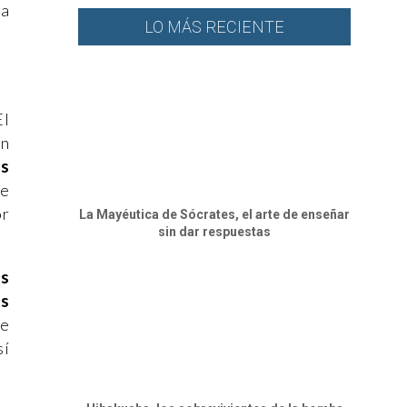
ia
LO MÁS RECIENTE
El
n
es
de
or
La Mayéutica de Sócrates, el arte de enseñar
sin dar respuestas
as
as
se
sí