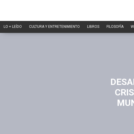
LO + LEÍDO
CULTURA Y ENTRETENIMIENTO
LIBROS
FILOSOFÍA
W
DESA
CRIS
MUN