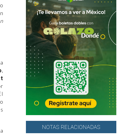
co
en
en
ma
o
,
ct
or
El
no
es
NOTAS RELACIONADAS
ta