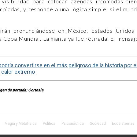
 visibilidad para colocar agendas incómodas tie
mpiadas, y responde a una lógica simple: si el mun
uirán pronunciándose en México, Estados Unidos
a Copa Mundial. La manta ya fue retirada. El mensaj
odría convertirse en el más peligroso de la historia por e
calor extremo
gen de portada: Cortesía
Magia y Metafísica
Política
Psiconáutica
Sociedad
Ecosistemas