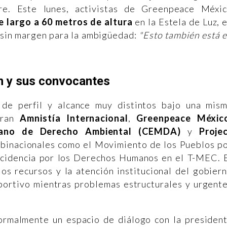
re. Este lunes, activistas de Greenpeace Méxi
e largo a 60 metros de altura
en la Estela de Luz, 
 sin margen para la ambigüedad:
"Esto también está 
n y sus convocantes
s de perfil y alcance muy distintos bajo una mis
uran
Amnistía Internacional
,
Greenpeace Méxic
ano de Derecho Ambiental (CEMDA)
y
Proje
 binacionales como el Movimiento de los Pueblos p
 Incidencia por los Derechos Humanos en el T-MEC. 
os recursos y la atención institucional del gobier
portivo mientras problemas estructurales y urgent
ormalmente un espacio de diálogo con la presiden