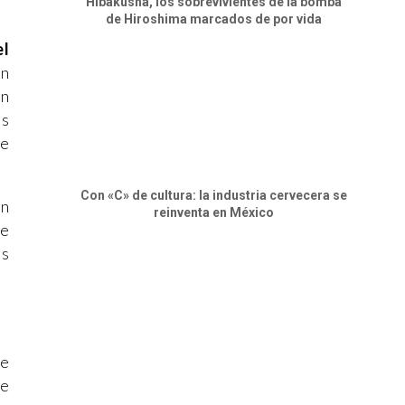
Hibakusha, los sobrevivientes de la bomba
de Hiroshima marcados de por vida
el
on
ún
os
ne
Con «C» de cultura: la industria cervecera se
on
reinventa en México
ue
os
ue
de