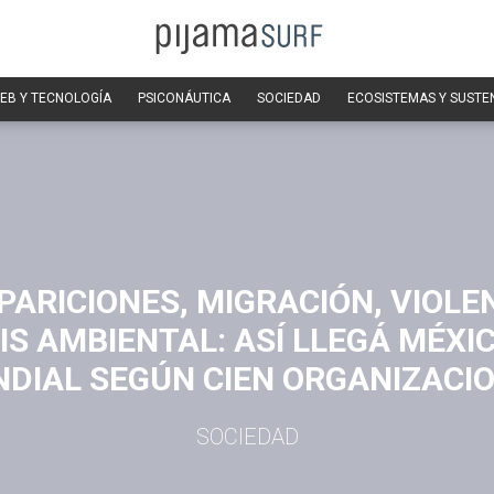
EB Y TECNOLOGÍA
PSICONÁUTICA
SOCIEDAD
ECOSISTEMAS Y SUSTE
PARICIONES, MIGRACIÓN, VIOLEN
IS AMBIENTAL: ASÍ LLEGÁ MÉXI
DIAL SEGÚN CIEN ORGANIZACI
SOCIEDAD