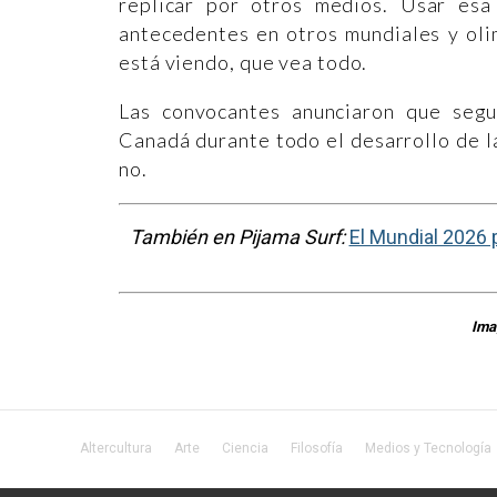
replicar por otros medios. Usar esa
antecedentes en otros mundiales y oli
está viendo, que vea todo.
Las convocantes anunciaron que seg
Canadá durante todo el desarrollo de l
no.
También en Pijama Surf:
El Mundial 2026 p
Ima
Altercultura
Arte
Ciencia
Filosofía
Medios y Tecnología