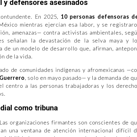
al y defensores asesinados
contundente. En 2025,
10 personas defensoras d
éxico mientras ejercían esa labor, y se registrar
ión, amenazas— contra activistas ambientales, seg
s señalan la devastación de la selva maya y l
 de un modelo de desarrollo que, afirman, antepo
n de la vida.
zado de comunidades indígenas y afromexicanas —c
 Guerrero
, solo en mayo pasado— y la demanda de q
l centro a las personas trabajadoras y los derech
os.
dial como tribuna
 Las organizaciones firmantes son conscientes de q
n una ventana de atención internacional difícil 