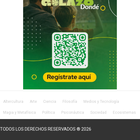
Altercultura
Arte
Ciencia
Filosofía
Medios y Tecnología
Magia y Metafísica
Política
Psiconáutica
Sociedad
Ecosistemas
Salud
Lifestyle
TODOS LOS DERECHOS RESERVADOS ® 2026