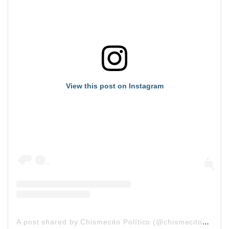
View this post on Instagram
A
post shared by Chismecito Político (@chismecitopolitico)