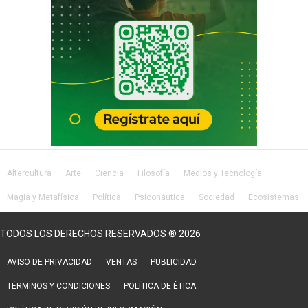
Altercultura
Arte
Ciencia
Filosofía
Medios y Tecnología
Magia y Metafísica
Política
Psiconáutica
Sociedad
Ecosistemas
Salud
Lifestyle
TODOS LOS DERECHOS RESERVADOS ® 2026
AVISO DE PRIVACIDAD
VENTAS
PUBLICIDAD
TÉRMINOS Y CONDICIONES
POLÍTICA DE ÉTICA