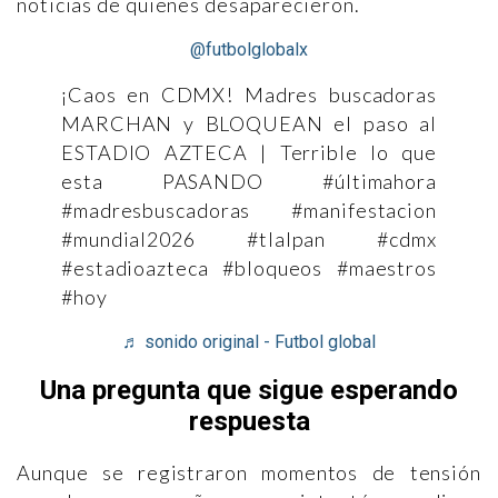
noticias de quienes desaparecieron.
@futbolglobalx
¡Caos en CDMX! Madres buscadoras
MARCHAN y BLOQUEAN el paso al
ESTADIO AZTECA | Terrible lo que
esta PASANDO #últimahora
#madresbuscadoras #manifestacion
#mundial2026 #tlalpan #cdmx
#estadioazteca #bloqueos #maestros
#hoy
♬ sonido original - Futbol global
Una pregunta que sigue esperando
respuesta
Aunque se registraron momentos de tensión