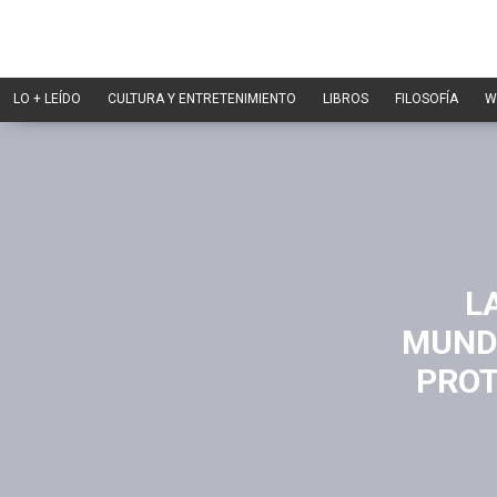
LO + LEÍDO
CULTURA Y ENTRETENIMIENTO
LIBROS
FILOSOFÍA
W
L
MUNDI
PROT