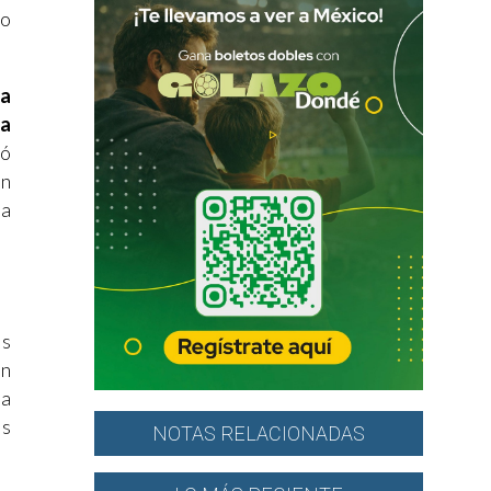
to
ma
la
zó
en
na
os
un
la
os
NOTAS RELACIONADAS