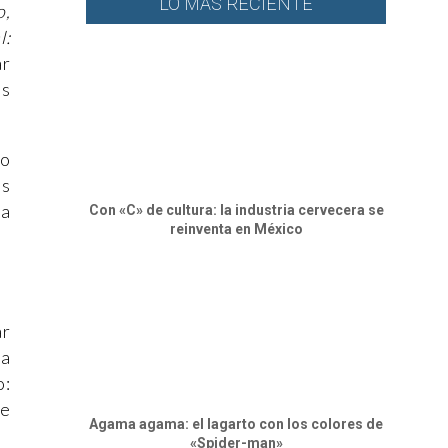
LO MÁS RECIENTE
o,
l:
ar
es
mo
os
ta
Con «C» de cultura: la industria cervecera se
reinventa en México
ar
ca
o:
ne
Agama agama: el lagarto con los colores de
«Spider-man»