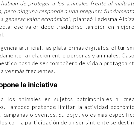
hablan de proteger a los animales frente al maltrat
no, pero ninguna responde a una pregunta fundamenta
 a generar valor económico"
, planteó Ledesma Alpíz
recta: ese valor debe traducirse también en mejor
l.
encia artificial, las plataformas digitales, el turis
ndamente la relación entre personas y animales. Cas
méstico pasa de ser compañero de vida a protagonis
da vez más frecuentes.
opone la iniciativa
a los animales en sujetos patrimoniales ni cre
s. Tampoco pretende limitar la actividad económi
, campañas o eventos. Su objetivo es más específic
os con la participación de un ser sintiente se desti