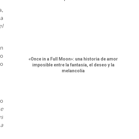
a,
na
el
un
o
«Once in a Full Moon»: una historia de amor
to
imposible entre la fantasía, el deseo y la
melancolía
to
ue
es
 a