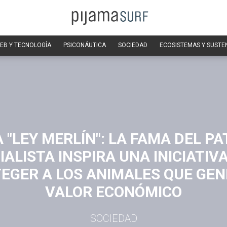
EB Y TECNOLOGÍA
PSICONÁUTICA
SOCIEDAD
ECOSISTEMAS Y SUSTE
A "LEY MERLÍN": LA FAMA DEL PA
ALISTA INSPIRA UNA INICIATIV
EGER A LOS ANIMALES QUE GE
VALOR ECONÓMICO
SOCIEDAD